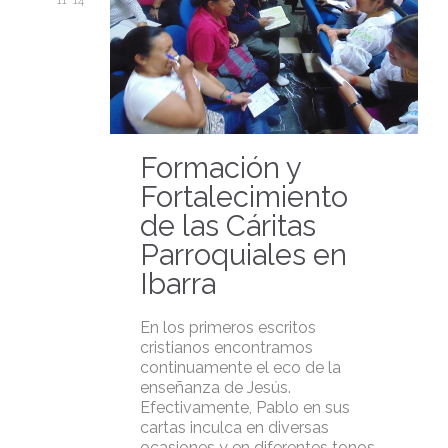
11 '14
Formación y
Fortalecimiento
de las Cáritas
Parroquiales en
Ibarra
En los primeros escritos
cristianos encontramos
continuamente el eco de la
enseñanza de Jesús.
Efectivamente, Pablo en sus
cartas inculca en diversas
ocasiones y en diferentes tonos