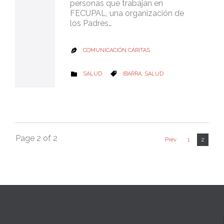
personas que trabajan en
FECUPAL, una organización de
los Padres…
COMUNICACIÓN CÁRITAS

CATEGORY
CATEGORY
SALUD
IBARRA
,
SALUD


Page 2 of 2
2
Prev
1