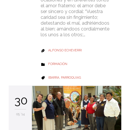
el amor fraterno: el amor debe
ser sincero y cordial: “Vuestra
caridad sea sin fingimiento;
detestando el mal, adhiriéndoos
al bien; amándoos cordialmente
los unos a los otros;…
ALFONSO ECHEVERRI

CATEGORY
FORMACIÓN

CATEGORY
IBARRA
,
PARROQUIAS

30
05 '14