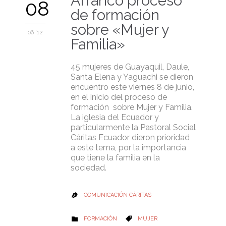
Arrancó proceso
08
de formación
sobre «Mujer y
06 '12
Familia»
45 mujeres de Guayaquil, Daule,
Santa Elena y Yaguachi se dieron
encuentro este viernes 8 de junio,
en el inicio del proceso de
formación sobre Mujer y Familia.
La iglesia del Ecuador y
particularmente la Pastoral Social
Cáritas Ecuador dieron prioridad
a este tema, por la importancia
que tiene la familia en la
sociedad.
COMUNICACIÓN CÁRITAS

CATEGORY
CATEGORY
FORMACIÓN
MUJER

