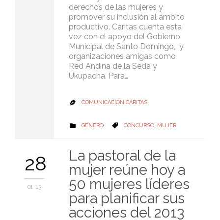
derechos de las mujeres y
promover su inclusión al ámbito
productivo. Cáritas cuenta esta
vez con el apoyo del Gobierno
Municipal de Santo Domingo, y
organizaciones amigas como
Red Andina de la Seda y
Ukupacha. Para…
COMUNICACIÓN CÁRITAS

CATEGORY
CATEGORY
GÉNERO
CONCURSO
,
MUJER


La pastoral de la
28
mujer reúne hoy a
50 mujeres líderes
01 '13
para planificar sus
acciones del 2013