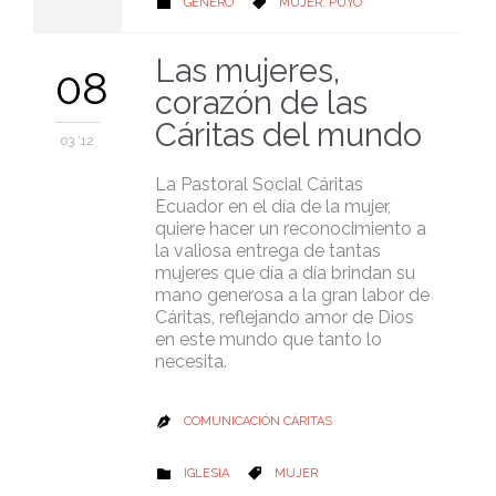
CATEGORY
CATEGORY
GÉNERO
MUJER
,
PUYO


Las mujeres,
08
corazón de las
Cáritas del mundo
03 '12
La Pastoral Social Cáritas
Ecuador en el día de la mujer,
quiere hacer un reconocimiento a
la valiosa entrega de tantas
mujeres que día a día brindan su
mano generosa a la gran labor de
Cáritas, reflejando amor de Dios
en este mundo que tanto lo
necesita.
COMUNICACIÓN CÁRITAS

CATEGORY
CATEGORY
IGLESIA
MUJER

