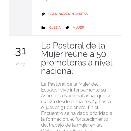
COMUNICACIÓN CÁRITAS

CATEGORY
CATEGORY
IGLESIA
MUJER


La Pastoral de la
31
Mujer reúne a 50
promotoras a nivel
01 '13
nacional
La Pastoral de la Mujer del
Ecuador vive intensamente su
Asamblea Nacional anual que se
realiza desde el martes 29 hasta
el jueves 31 de enero. En el
Encuentro se ha dado prioridad a
la formación, el fortalecimiento
del trabajo de la mujer en las
Cáritas parroquiales y la