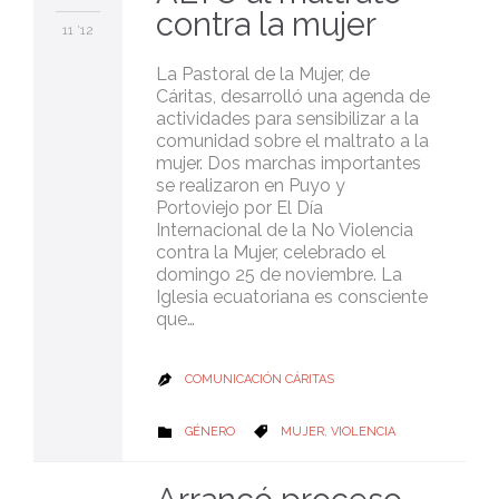
contra la mujer
11 '12
La Pastoral de la Mujer, de
Cáritas, desarrolló una agenda de
actividades para sensibilizar a la
comunidad sobre el maltrato a la
mujer. Dos marchas importantes
se realizaron en Puyo y
Portoviejo por El Día
Internacional de la No Violencia
contra la Mujer, celebrado el
domingo 25 de noviembre. La
Iglesia ecuatoriana es consciente
que…
COMUNICACIÓN CÁRITAS

CATEGORY
CATEGORY
GÉNERO
MUJER
,
VIOLENCIA

