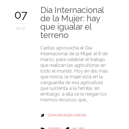
Día Internacional
07
de la Mujer: hay
que igualar el
03 '13
terreno
Caritas aprovecha el Día
Internacional de la Mujer, el 8 de
marzo, para celebrar el trabajo
que realizan las agricultoras en
todo el mundo. Hoy en día, más
que nunca, la mujer está en la
vanguardia de esa agricultura
que sustenta a la familia, sin
embargo, a ella se le niegan los
mismos recursos que…
COMUNICACIÓN CÁRITAS

CATEGORY
CATEGORY
GÉNERO
MUJER

