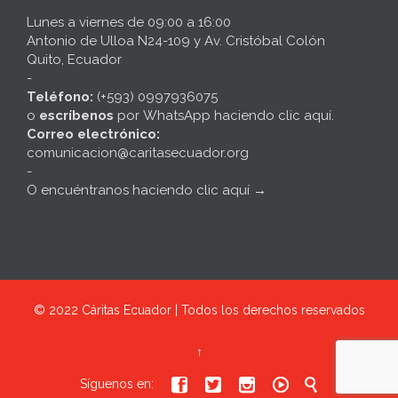
Lunes a viernes de 09:00 a 16:00
Antonio de Ulloa N24-109 y Av. Cristóbal Colón
Quito, Ecuador
-
Teléfono:
(+593) 0997936075
o
escríbenos
por
WhatsApp haciendo clic aquí
.
Correo electrónico:
comunicacion@caritasecuador.org
-
O encuéntranos haciendo clic aquí
→
© 2022
Cáritas Ecuador | Todos los derechos reservados
↑





Síguenos en: