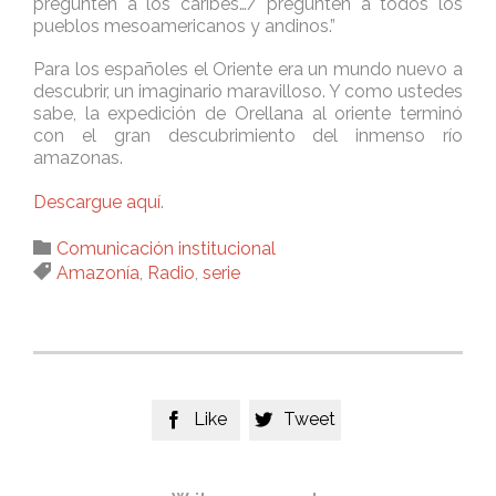
pregunten a los caribes…/ pregunten a todos los
pueblos mesoamericanos y andinos.”
Para los españoles el Oriente era un mundo nuevo a
descubrir, un imaginario maravilloso. Y como ustedes
sabe, la expedición de Orellana al oriente terminó
con el gran descubrimiento del inmenso río
amazonas.
Descargue aquí
.
Category

Comunicación institucional
Tags

Amazonía
,
Radio
,
serie
Like
Tweet

