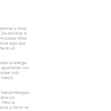
xionar y rezar,
. De dominar el
incluidas niñas
iencia algo que
ida en un
eado la energía
s apuntando con
uclear, solo
a fuerza
l García Márquez
erse los
 Pero la
lencia y temor en