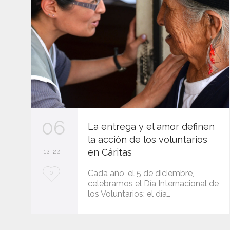
06
La entrega y el amor definen
la acción de los voluntarios
en Cáritas
12 '22
L
Cada año, el 5 de diciembre,
0
celebramos el Día Internacional de
o
los Voluntarios: el día…
v
e