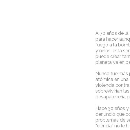
A 70 años de la 
para hacer aunqu
fuego a la bomb
y niños, está se
puede crear tant
planeta ya en p
Nunca fue más pe
atómica en una
violencia contra 
sobrevivirían la
desaparecería p
Hace 30 años y,
denunció que co
problemas de sa
“ciencia” no le 