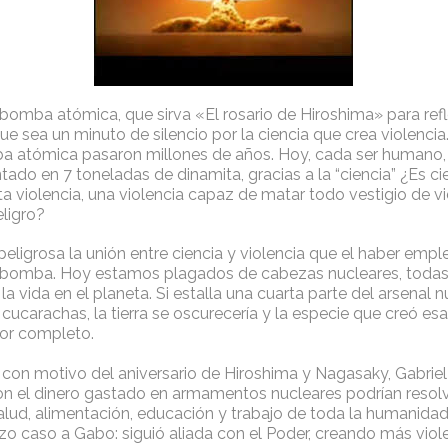
bomba atómica, que sirva «El rosario de Hiroshima» para refle
e sea un minuto de silencio por la ciencia que crea violencia
a atómica pasaron millones de años. Hoy, cada ser humano, 
ntado en 7 toneladas de dinamita, gracias a la “ciencia” ¿Es c
a violencia, una violencia capaz de matar todo vestigio de v
eligro?
ligrosa la unión entre ciencia y violencia que el haber empl
 bomba. Hoy estamos plagados de cabezas nucleares, toda
la vida en el planeta. Si estalla una cuarta parte del arsenal n
s cucarachas, la tierra se oscurecería y la especie que creó es
or completo.
 con motivo del aniversario de Hiroshima y Nagasaky, Gabrie
n el dinero gastado en armamentos nucleares podrían resolv
lud, alimentación, educación y trabajo de toda la humanidad.
hizo caso a Gabo: siguió aliada con el Poder, creando más vio