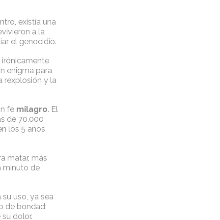
tro, existía una
vivieron a la
ar el genocidio.
, irónicamente
 un enigma para
 rexplosión y la
on fe
milagro
. El
más de 70.000
en los 5 años
ra matar, más
n minuto de
 su uso, ya sea
do de bondad;
 su dolor.