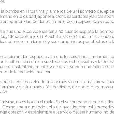
os.
la bomba en Hiroshima y, a menos de un kilómetro del epicen
lemana en la ciudad japonesa. Ocho sacerdotes jesuitas sobre
eron oportunidad de dar testimonio de su experiencia y repudi
iffer fue uno ellos. Apenas tenía 30 cuando explotó la bomba
e boy”
(Pequeño niño). El P. Schiffer vivió 33 años más, siendo
licar cómo no murieron él y sus compañeros por efectos de la
no pudieron dar respuesta a lo que los cristianos llamamos c
 fue la diferencia entre la suerte de los ocho jesuítas y la de 
rieron instantáneamente, y de otras 80.000 que fallecieron 
ecto de la radiación nuclear.
spués, seguimos viendo más y más violencia, más armas pa
ntaminar y destruir, más afán de dinero, de poder. Hagamos u
xión.
sí misma, no es buena ni mala. Es el ser humano el que destina
l. Oremos para que todo acto de investigación esté precedi
enga corazón y esté siempre al servicio del ser humano, no de