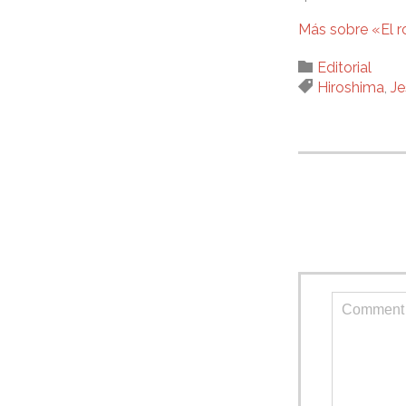
Más sobre «El r
Category

Editorial
Tags

Hiroshima
,
Je