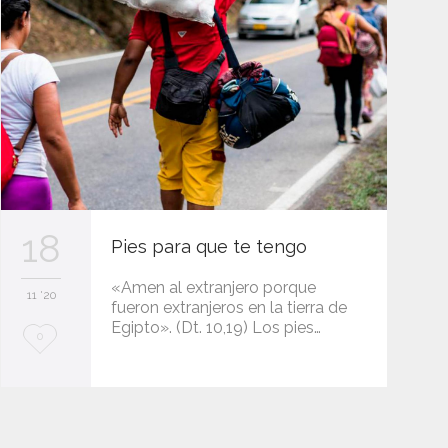
18
Pies para que te tengo
«Amen al extranjero porque
11 '20
fueron extranjeros en la tierra de
Egipto». (Dt. 10,19) Los pies…
L
0
o
v
e