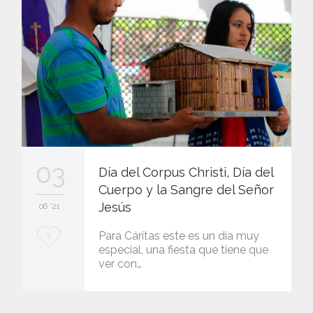
03
Día del Corpus Christi, Día del
Cuerpo y la Sangre del Señor
Jesús
06 '21
L
Para Cáritas este es un día muy
1
especial, una fiesta que tiene que
o
ver con…
v
e