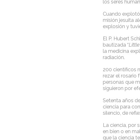
los seres human
Cuando explotó 
misión jesuita a
explosión y tuvi
El P. Hubert Sch
bautizada “
Littl
la medicina exp
radiación.
200 científicos 
rezar el rosario
personas que mu
siguieron por ef
Setenta años de
ciencia para co
silencio, de refle
La ciencia, por 
en bien o en ma
que la ciencia t