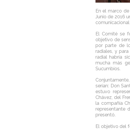
En el marco de 
Junio de 2016 un
comunicacional 
El Comité se f
objetivo de sen
por parte de l
radiales, y par
radial habría s
mucha más gent
Sucumbíos.
Conjuntamente, 
serían: Don San
estuvo represe
Chávez, del Fre
la compañía Ch
representante 
presentó.
El objetivo del