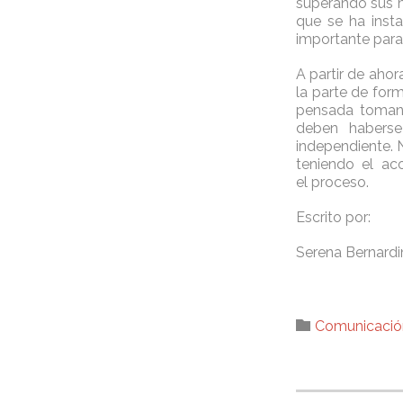
superando sus m
que se ha inst
importante para
A partir de aho
la parte de for
pensada toman
deben habers
independiente. N
teniendo el ac
el proceso.
Escrito por:
Serena Bernardi
Category

Comunicación