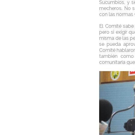
Sucumbíos, y se
mecheros. No se
con las normas C
El Comité sabe 
pero si exigir q
misma de las per
se pueda aprov
Comité hablaro
también como i
comunitaria que 