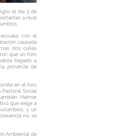
grio el día 3 de
portantes a nivel
cumbíos.
escuela, con el
minación causada
timas dos cuñas
eron que un foro
habría llegado a
la provincia de
omité en el foro
 Pastoral Social
 también Helmer
tivo que exige a
Sucumbíos, y un
presencia no se
ión Ambiental de