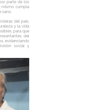
por parte de los
ste mismo cumpla
e sano.
oleras del país,
uraleza y la vida
osibles, para que
resentantes del
s, evidenciando
visión social y