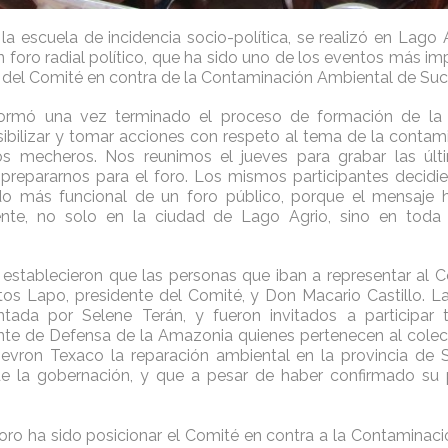
la escuela de incidencia socio-política, se realizó en Lago A
 foro radial político, que ha sido uno de los eventos más im
del Comité en contra de la Contaminación Ambiental de Su
ormó una vez terminado el proceso de formación de la 
sibilizar y tomar acciones con respeto al tema de la conta
os mecheros. Nos reunimos el jueves para grabar las úl
a prepararnos para el foro. Los mismos participantes decidi
ido más funcional de un foro público, porque el mensaje 
e, no solo en la ciudad de Lago Agrio, sino en toda 
establecieron que las personas que iban a representar al C
tos Lapo, presidente del Comité, y Don Macario Castillo. La
ntada por Selene Terán, y fueron invitados a participar
nte de Defensa de la Amazonia quienes pertenecen al colec
evron Texaco la reparación ambiental en la provincia de 
de la gobernación, y que a pesar de haber confirmado su 
 foro ha sido posicionar el Comité en contra a la Contaminac