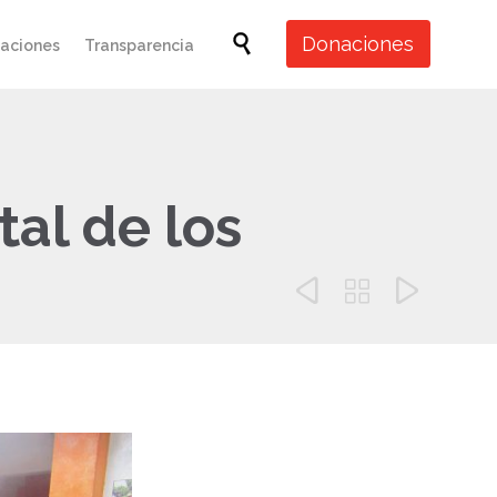
Skip

Donaciones
caciones
Transparencia
to
content
al de los


