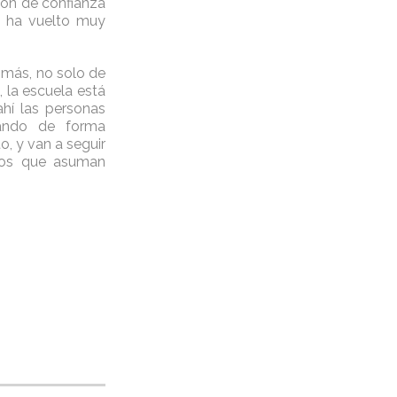
ión de confianza
e ha vuelto muy
 más, no solo de
 la escuela está
í las personas
ando de forma
o, y van a seguir
llos que asuman