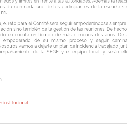
iedos y límites en frente a las autoridades. Además la relac
aurado con cada uno de los participantes de la escuela s
 mí.
ra, el reto para el Comité sera seguir empoderándose siempre
mación sino también de la gestión de las reuniones. De hecho,
do en cuenta un tiempo de más o menos dos años. De ah
e empoderado de su mismo proceso y seguir camin
osotros vamos a dejarle un plan de incidencia trabajado junt
ompañamiento de la SEGE y el equipo local, y serán e
ni
 institucional