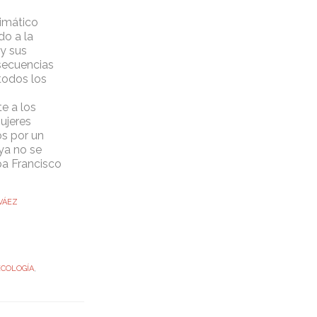
limático
do a la
 y sus
nsecuencias
todos los
e a los
ujeres
s por un
ya no se
pa Francisco
VÁEZ
ECOLOGÍA
,