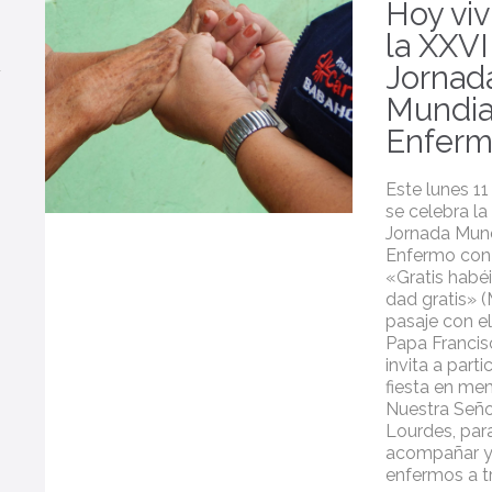
Hoy vi
la XXVI
Jornad
Mundia
Enfer
Este lunes 11
se celebra la
Jornada Mund
Enfermo con
«Gratis habéi
dad gratis» (
pasaje con el
Papa Francis
invita a parti
fiesta en me
Nuestra Seño
Lourdes, par
acompañar y 
enfermos a t