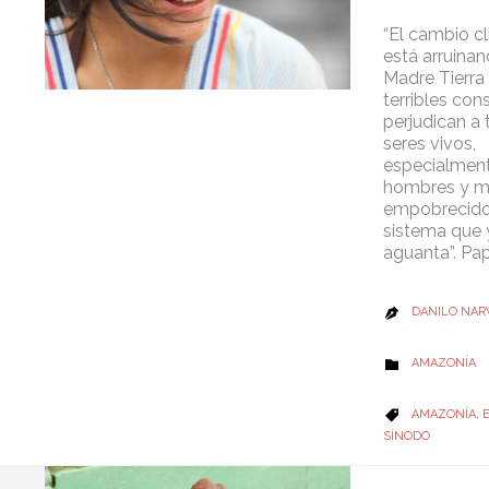
“El cambio c
está arruinan
Madre Tierra
terribles co
perjudican a 
seres vivos,
especialment
hombres y m
empobrecido
sistema que 
aguanta”. Pa
DANILO NAR

CATEGORY
AMAZONÍA

CATEGORY
AMAZONÍA
,

SÍNODO