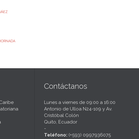
VÁEZ
JORNADA
Contáctanos
 Caribe
Lunes a viernes de 09:00 a 16:00
atoriana
Antonio de Ulloa N24-109 y Av.
Cristóbal Colón
a
Quito, Ecuador
-
Teléfono:
(+593) 0997936075