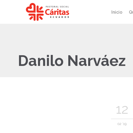
Inicio
Q
Danilo Narváez
12
02 '19