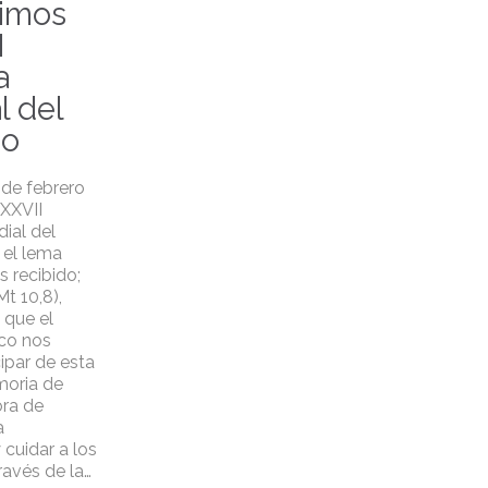
vimos
I
a
l del
mo
 de febrero
 XXVII
ial del
 el lema
s recibido;
Mt 10,8),
 que el
co nos
cipar de esta
moria de
ra de
a
cuidar a los
ravés de la…