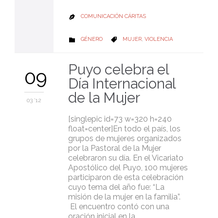
COMUNICACIÓN CÁRITAS

CATEGORY
CATEGORY
GÉNERO
MUJER
,
VIOLENCIA


Puyo celebra el
09
Día Internacional
de la Mujer
03 '12
[singlepic id=73 w=320 h=240
float=center]En todo el país, los
grupos de mujeres organizados
por la Pastoral de la Mujer
celebraron su día. En el Vicariato
Apostólico del Puyo, 100 mujeres
participaron de esta celebración
cuyo tema del año fue: “La
misión de la mujer en la familia”.
El encuentro contó con una
oración inicial en la…