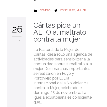
CATEGORY
CATEGORY
GÉNERO
CONCURSO
,
MUJER


Cáritas pide un
26
ALTO al maltrato
contra la mujer
11 '12
La Pastoral de la Mujer, de
Cáritas, desarrolló una agenda de
actividades para sensibilizar a la
comunidad sobre el maltrato a la
mujer. Dos marchas importantes
se realizaron en Puyo y
Portoviejo por El Día
Internacional de la No Violencia
contra la Mujer, celebrado el
domingo 25 de noviembre. La
Iglesia ecuatoriana es consciente
que…