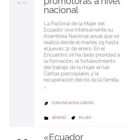
promotoras a nivel
01 '13
nacional
La Pastoral de la Mujer del
Ecuador vive intensamente su
Asamblea Nacional anual que se
realiza desde el martes 29 hasta
el jueves 31 de enero. En el
Encuentro se ha dado prioridad a
la formación, el fortalecimiento
del trabajo de la mujer en las
Cáritas parroquiales y la
recuperación del rol de la familia,
…
COMUNICACIÓN CÁRITAS

CATEGORY
CATEGORY
GÉNERO
MUJER


«Ecuador