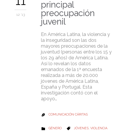
11
principal
preocupación
12 '13
juvenil
En América Latina, la violencia y
la inseguridad son las dos
mayores preocupaciones de la
juventud (personas entre los 15 y
los 29 años) de América Latina.
Así lo revelan los datos
emanados de la 1ª encuesta
realizada a más de 20.000
jóvenes de América Latina,
España y Portugal. Esta
investigación contó con el
apoyo…
COMUNICACIÓN CÁRITAS

CATEGORY
CATEGORY
GÉNERO
JÓVENES
,
VIOLENCIA

