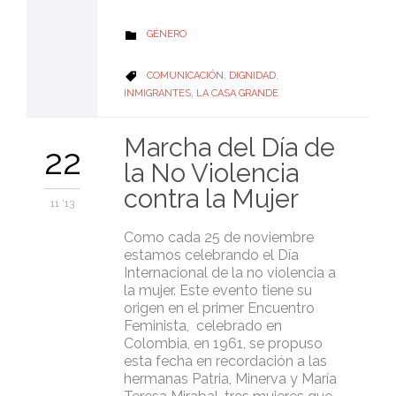
CATEGORY
GÉNERO

CATEGORY
COMUNICACIÓN
,
DIGNIDAD
,

INMIGRANTES
,
LA CASA GRANDE
Marcha del Día de
22
la No Violencia
contra la Mujer
11 '13
Como cada 25 de noviembre
estamos celebrando el Día
Internacional de la no violencia a
la mujer. Este evento tiene su
origen en el primer Encuentro
Feminista, celebrado en
Colombia, en 1961, se propuso
esta fecha en recordación a las
hermanas Patria, Minerva y María