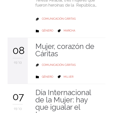
Teresa Mirabal, tres mujeres que
fueron heroínas de la República…
COMUNICACIÓN CÁRITAS

CATEGORY
CATEGORY
GÉNERO
MARCHA


Mujer, corazón de
08
Cáritas
03 '13
COMUNICACIÓN CÁRITAS

CATEGORY
CATEGORY
GÉNERO
MUJER


Día Internacional
07
de la Mujer: hay
que igualar el
03 '13