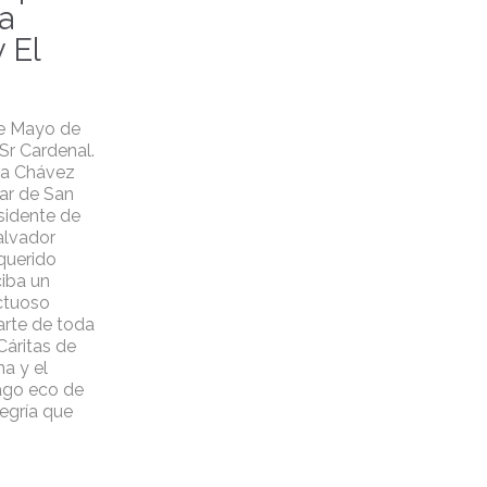
a
y El
de Mayo de
r Cardenal.
sa Chávez
iar de San
sidente de
alvador
querido
iba un
ectuoso
arte de toda
 Cáritas de
a y el
ago eco de
egría que