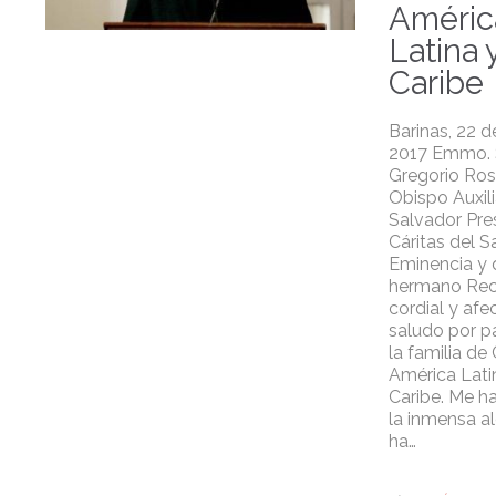
Améric
Latina 
Caribe
Barinas, 22 
2017 Emmo. S
Gregorio Ro
Obispo Auxil
Salvador Pre
Cáritas del S
Eminencia y 
hermano Rec
cordial y af
saludo por p
la familia de
América Latin
Caribe. Me h
la inmensa al
ha…