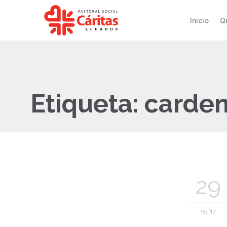
Inicio
Q
Etiqueta:
carden
29
05 '17