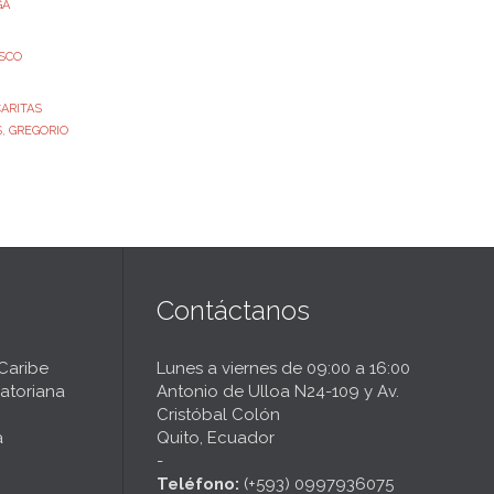
GA
ISCO
CARITAS
S
,
GREGORIO
Contáctanos
 Caribe
Lunes a viernes de 09:00 a 16:00
atoriana
Antonio de Ulloa N24-109 y Av.
Cristóbal Colón
a
Quito, Ecuador
-
Teléfono:
(+593) 0997936075