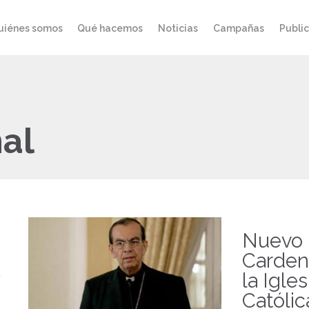
uiénes somos
Qué hacemos
Noticias
Campañas
Publi
al
Nuevo
Carden
la Igles
Católic