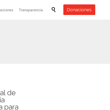
Skip

Donaciones
caciones
Transparencia
to
content
al de
ia
a para