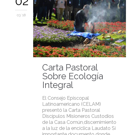
02
03 '18
Carta Pastoral
Sobre Ecología
Integral
El Consejo Episcopal
Latinoamericano (CELAM)
presentó la Carta Pastoral
Discípulos Misioneros Custodios
de la Casa Común,discernimiento
a la luz de la encíclica Laudato Sí
importante documento donde