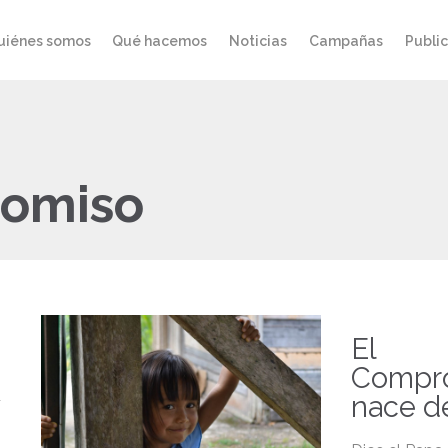
uiénes somos
Qué hacemos
Noticias
Campañas
Publi
omiso
El
Compr
nace de