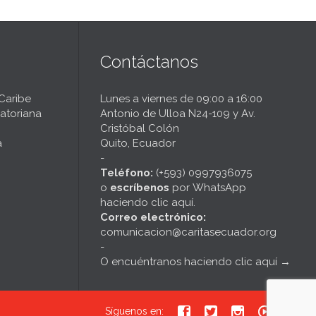
Contáctanos
 Caribe
Lunes a viernes de 09:00 a 16:00
atoriana
Antonio de Ulloa N24-109 y Av.
Cristóbal Colón
a
Quito, Ecuador
-
Teléfono:
(+593) 0997936075
o
escríbenos
por
WhatsApp
haciendo clic aquí
.
Correo electrónico:
comunicacion@caritasecuador.org
-
O encuéntranos haciendo clic aquí
→





Síguenos en: