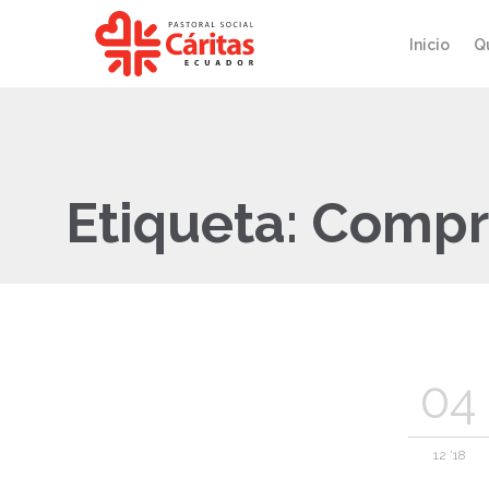
Inicio
Q
Etiqueta:
Compr
04
12 '18