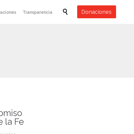
Skip

Donaciones
caciones
Transparencia
to
content
omiso
 la Fe