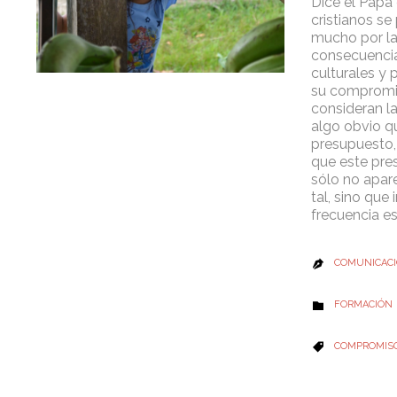
Dice el Papa
cristianos s
mucho por l
consecuencia
culturales y 
su compromi
consideran l
algo obvio q
presupuesto,
que este pre
sólo no apa
tal, sino que
frecuencia e
COMUNICACI

CATEGORY
FORMACIÓN

CATEGORY
COMPROMIS
