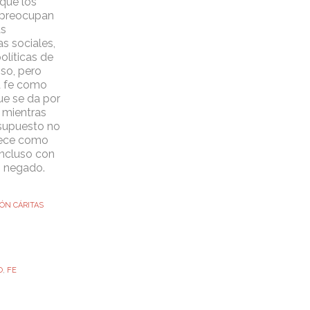
 que los
e preocupan
as
s sociales,
políticas de
so, pero
a fe como
ue se da por
 mientras
supuesto no
rece como
 incluso con
s negado.
ÓN CÁRITAS
O
,
FE