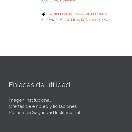
MOVILIDAD HUMANA
CATEGORY
CONFERENCIA EPISCOPAL PERUANA
,

EL SEÑOR DE LOS MILAGROS
,
MIGRACIÓN
Enlaces de utilidad
Imagen institucional
Ofertas de empleo y licitaciones
Política de Seguridad Institucional