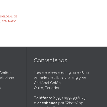
IS GLOBAL DE
S
,
SEMINARIO
Contáctanos
 Caribe
Lunes a viernes de 09:00 a 16:00
atoriana
Antonio de Ulloa N24-109 y Av.
Cristóbal Colón
a
Quito, Ecuador
-
Teléfono:
(+593) 0997936075
o
escríbenos
por
WhatsApp