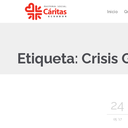
Inicio
Q
Etiqueta:
Crisis
24
05 '17