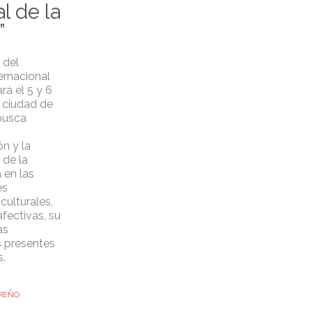
l de la
”
 del
ernacional
rá el 5 y 6
a ciudad de
busca
n y la
de la
 en las
es
culturales,
fectivas, su
as
 presentes
.
REÑO