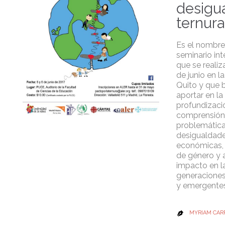
desigua
ternura
Es el nombre
seminario int
que se realiza
de junio en l
Quito y que 
aportar en la
profundizació
comprensión 
problemática
desigualdad
económicas, 
de género y a
impacto en l
generaciones
y emergentes
MYRIAM CAR
