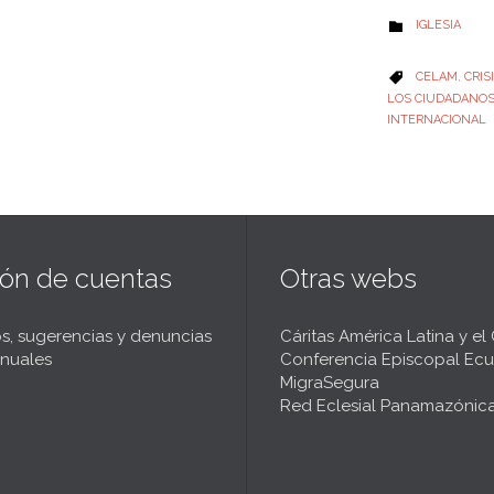
CATEGORY
IGLESIA

CATEGORY
CELAM
,
CRIS

LOS CIUDADANO
INTERNACIONAL
ión de cuentas
Otras webs
s, sugerencias y denuncias
Cáritas América Latina y el
nuales
Conferencia Episcopal Ecu
MigraSegura
Red Eclesial Panamazónic