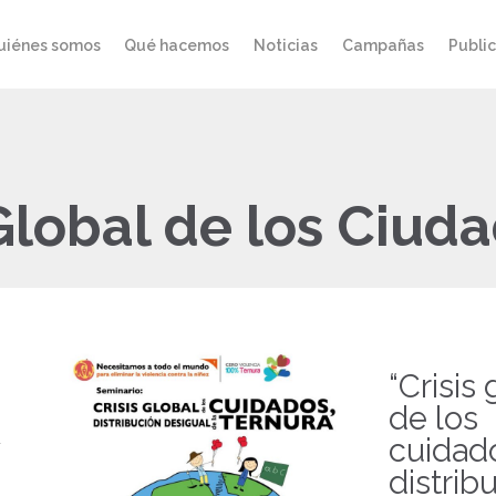
uiénes somos
Qué hacemos
Noticias
Campañas
Publi
 Global de los Ciud
“Crisis 
de los
cuidad
distrib