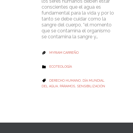
los seres humanos deben estar
conscientes que el agua es
fundamental para la vida y por lo
tanto se debe cuidar como la
sangre del cuerpo, “el momento
que se contamina el organismo
se contamina la sangre y…
MYRIAM CARREÑO

CATEGORY
ECOTEOLOGÍA

CATEGORY
DERECHO HUMANO
,
DÍA MUNDIAL

DEL AGUA
,
PÁRAMOS
,
SENSIBILIZACIÓN