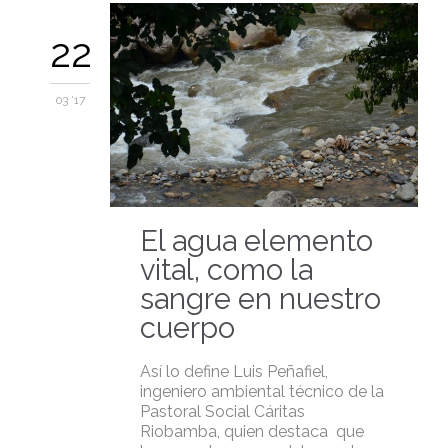
22
03 '17
El agua elemento
vital, como la
sangre en nuestro
cuerpo
Así lo define Luis Peñafiel,
ingeniero ambiental técnico de la
Pastoral Social Cáritas
Riobamba, quien destaca que