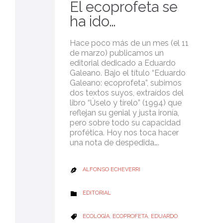
El ecoprofeta se
ha ido…
Hace poco más de un mes (el 11
de marzo) publicamos un
editorial dedicado a Eduardo
Galeano. Bajo el título “Eduardo
Galeano: ecoprofeta”, subimos
dos textos suyos, extraídos del
libro “Úselo y tírelo” (1994) que
reflejan su genial y justa ironía,
pero sobre todo su capacidad
profética. Hoy nos toca hacer
una nota de despedida….
ALFONSO ECHEVERRI

CATEGORY
EDITORIAL

CATEGORY
ECOLOGÍA
,
ECOPROFETA
,
EDUARDO
