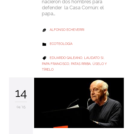
nacieron dos hombres para
defender la Casa Común: el
papa…
ALFONSO ECHEVERRI

CATEGORY
ECOTEOLOGÍA

CATEGORY
EDUARDO GALEANO
,
LAUDATO SI
,

PAPA FRANCISCO
,
PATAS RRIBA
,
ÚSELO Y
TÍRELO
14
04 '15