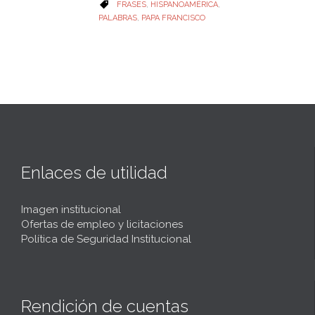
CATEGORY
FRASES
,
HISPANOAMÉRICA
,

PALABRAS
,
PAPA FRANCISCO
Enlaces de utilidad
Imagen institucional
Ofertas de empleo y licitaciones
Política de Seguridad Institucional
Rendición de cuentas