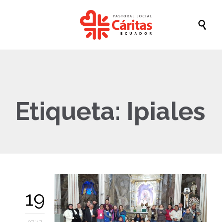

Etiqueta:
Ipiales
19