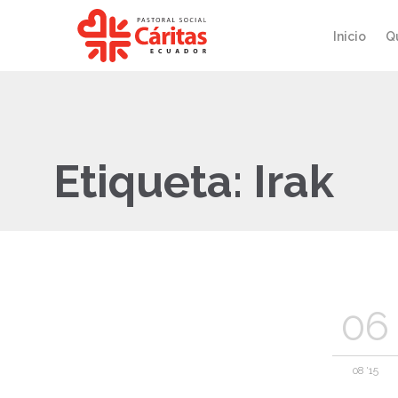
Inicio
Q
Etiqueta:
Irak
06
08 '15