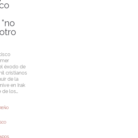
sco
“no
 otro
cisco
imer
del éxodo de
l cristianos
uir de la
nive en Irak
 de los…
REÑO
ISCO
IADOS