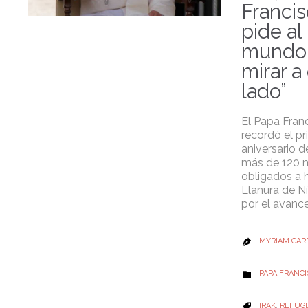
Franci
pide al
mundo 
mirar a
lado”
El Papa Fran
recordó el pr
aniversario 
más de 120 mi
obligados a h
Llanura de Ní
por el avance
MYRIAM CAR

CATEGORY
PAPA FRANC

CATEGORY
IRAK
,
REFUG
