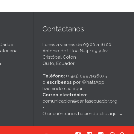
Contáctanos
 Caribe
Lunes a viernes de 09:00 a 16:00
atoriana
Antonio de Ulloa N24-109 y Av.
Cristóbal Colón
a
Quito, Ecuador
-
Teléfono:
(+593) 0997936075
o
escríbenos
por
WhatsApp
haciendo clic aquí
.
Correo electrónico:
comunicacion@caritasecuador.org
-
O encuéntranos haciendo clic aquí
→