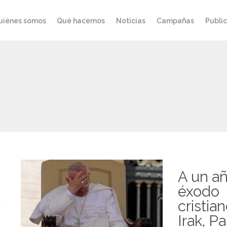
uiénes somos
Qué hacemos
Noticias
Campañas
Publi
A un a
éxodo
cristia
Irak, P