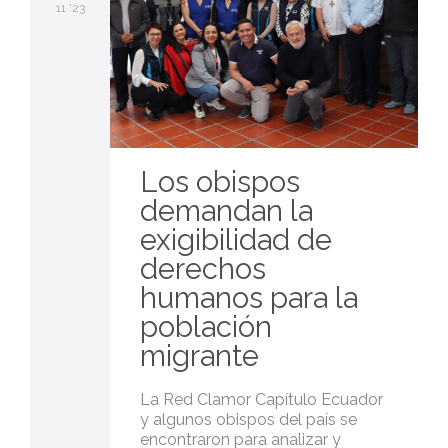
11 '23
Los obispos
demandan la
exigibilidad de
derechos
humanos para la
población
migrante
La Red Clamor Capítulo Ecuador
y algunos obispos del país se
encontraron para analizar y