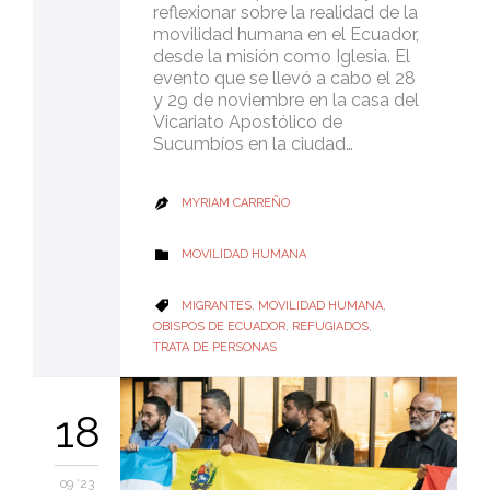
reflexionar sobre la realidad de la
movilidad humana en el Ecuador,
desde la misión como Iglesia. El
evento que se llevó a cabo el 28
y 29 de noviembre en la casa del
Vicariato Apostólico de
Sucumbíos en la ciudad…
MYRIAM CARREÑO

CATEGORY
MOVILIDAD HUMANA

CATEGORY
MIGRANTES
,
MOVILIDAD HUMANA
,

OBISPOS DE ECUADOR
,
REFUGIADOS
,
TRATA DE PERSONAS
18
09 '23