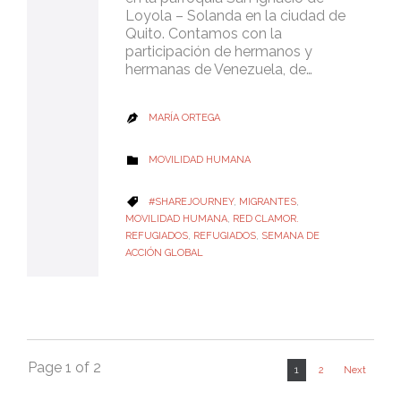
Loyola – Solanda en la ciudad de
Quito. Contamos con la
participación de hermanos y
hermanas de Venezuela, de…
MARÍA ORTEGA

CATEGORY
MOVILIDAD HUMANA

CATEGORY
#SHAREJOURNEY
,
MIGRANTES
,

MOVILIDAD HUMANA
,
RED CLAMOR.
REFUGIADOS
,
REFUGIADOS
,
SEMANA DE
ACCIÓN GLOBAL
Page 1 of 2
1
2
Next