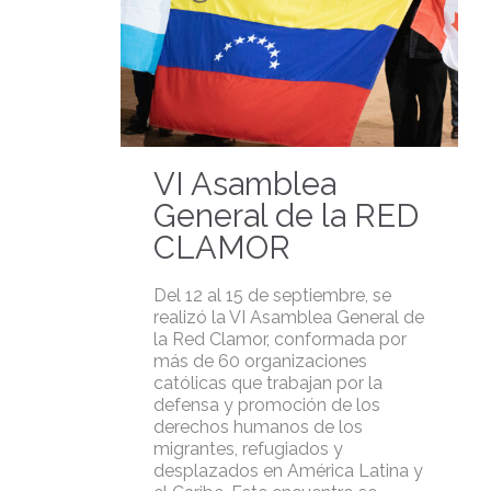
VI Asamblea
General de la RED
CLAMOR
Del 12 al 15 de septiembre, se
realizó la VI Asamblea General de
la Red Clamor, conformada por
más de 60 organizaciones
católicas que trabajan por la
defensa y promoción de los
derechos humanos de los
migrantes, refugiados y
desplazados en América Latina y