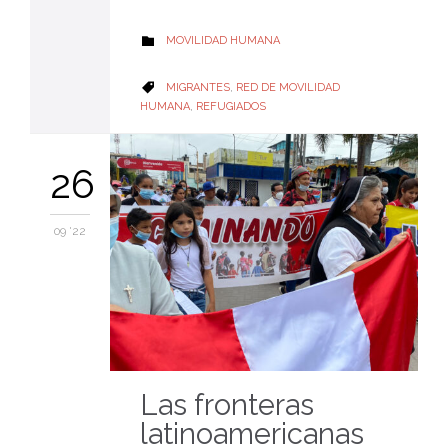
CATEGORY
MOVILIDAD HUMANA

CATEGORY
MIGRANTES
,
RED DE MOVILIDAD

HUMANA
,
REFUGIADOS
26
09 '22
Las fronteras
latinoamericanas