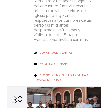
Red Clamor Ecuador. El objetivo
del encuentro fue fortalecer la
articulación y los servicios de la
Iglesia para mejorar las
respuestas a los clamores de las
personas migrantes,
desplazadas, refugiadas y
víctima de trata. El papa
Francisco nos invita a caminar…
COMUNICACIÓN CÁRITAS

CATEGORY
MOVILIDAD HUMANA

CATEGORY
MIGRACIÓN
,
MIGRANTES
,
MOVILIDAD

HUMANA
,
REFUGIADOS
30