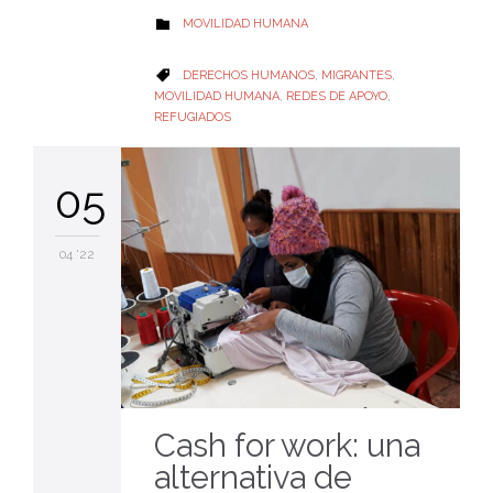
CATEGORY
MOVILIDAD HUMANA

CATEGORY
DERECHOS HUMANOS
,
MIGRANTES
,

MOVILIDAD HUMANA
,
REDES DE APOYO
,
REFUGIADOS
05
04 '22
Cash for work: una
alternativa de