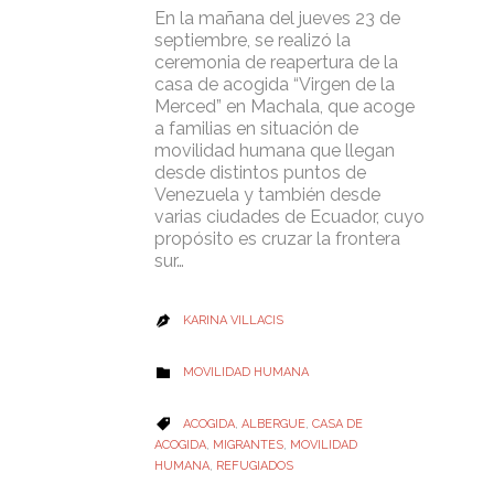
En la mañana del jueves 23 de
septiembre, se realizó la
ceremonia de reapertura de la
casa de acogida “Virgen de la
Merced” en Machala, que acoge
a familias en situación de
movilidad humana que llegan
desde distintos puntos de
Venezuela y también desde
varias ciudades de Ecuador, cuyo
propósito es cruzar la frontera
sur…
KARINA VILLACIS

CATEGORY
MOVILIDAD HUMANA

CATEGORY
ACOGIDA
,
ALBERGUE
,
CASA DE

ACOGIDA
,
MIGRANTES
,
MOVILIDAD
HUMANA
,
REFUGIADOS