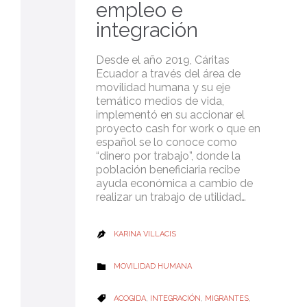
empleo e
integración
Desde el año 2019, Cáritas
Ecuador a través del área de
movilidad humana y su eje
temático medios de vida,
implementó en su accionar el
proyecto cash for work o que en
español se lo conoce como
“dinero por trabajo”, donde la
población beneficiaria recibe
ayuda económica a cambio de
realizar un trabajo de utilidad…
KARINA VILLACIS

CATEGORY
MOVILIDAD HUMANA

CATEGORY
ACOGIDA
,
INTEGRACIÓN
,
MIGRANTES
,
