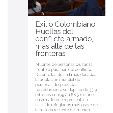
Exilio Colombiano:
Huellas del
conflicto armado,
más allá de las
fronteras
Millones de personas cruzan la
frontera para huir del conflicto.
Durante las dos últimas décadas
la población mundial de
personas desplazadas
forzadamente se duplicó de 33,9
millones en 1997 a 68,5 millones
en 2017, lo que representa la
crisis de refugiados más grave de
la historia reciente del mundo.