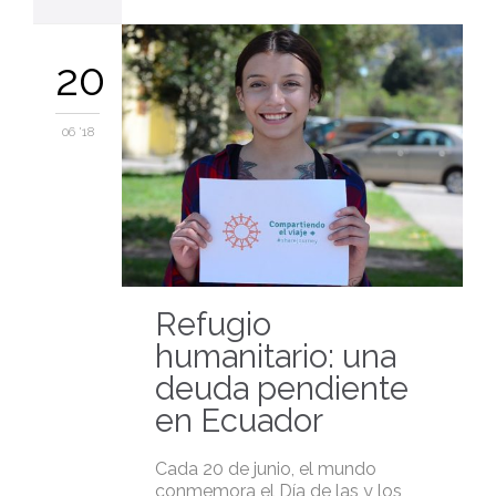
20
06 '18
Refugio
humanitario: una
deuda pendiente
en Ecuador
Cada 20 de junio, el mundo
conmemora el Día de las y los