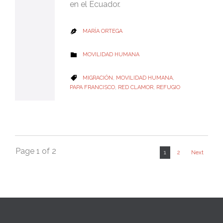
en el Ecuador.
MARÍA ORTEGA

CATEGORY
MOVILIDAD HUMANA

CATEGORY
MIGRACIÓN
,
MOVILIDAD HUMANA
,

PAPA FRANCISCO
,
RED CLAMOR
,
REFUGIO
Page 1 of 2
1
2
Next