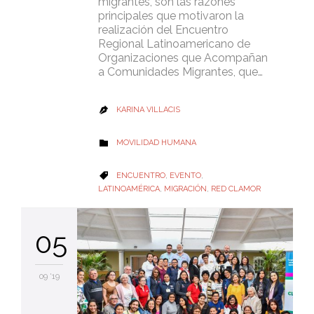
migrantes, son las razones
principales que motivaron la
realización del Encuentro
Regional Latinoamericano de
Organizaciones que Acompañan
a Comunidades Migrantes, que…
KARINA VILLACIS

CATEGORY
MOVILIDAD HUMANA

CATEGORY
ENCUENTRO
,
EVENTO
,

LATINOAMÉRICA
,
MIGRACIÓN
,
RED CLAMOR
05
09 '19