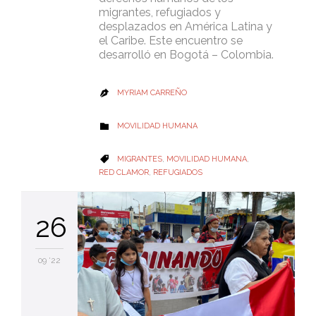
migrantes, refugiados y
desplazados en América Latina y
el Caribe. Este encuentro se
desarrolló en Bogotá – Colombia.
MYRIAM CARREÑO

CATEGORY
MOVILIDAD HUMANA

CATEGORY
MIGRANTES
,
MOVILIDAD HUMANA
,

RED CLAMOR
,
REFUGIADOS
26
09 '22