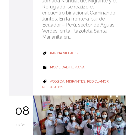
Jornada Mundial del Migrante y el
Refugiado, se realizó el
encuentro binacional Caminando
Juntos. En la frontera sur de
Ecuador – Perú, sector de Aguas
Verdes, en la Plazoleta Santa
Marianita en…
KARINA VILLACIS

CATEGORY
MOVILIDAD HUMANA

CATEGORY
ACOGIDA
,
MIGRANTES
,
RED CLAMOR
,

REFUGIADOS
08
07 '21