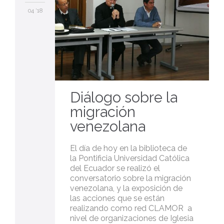
04 '18
Diálogo sobre la
migración
venezolana
El día de hoy en la biblioteca de
la Pontificia Universidad Católica
del Ecuador se realizó el
conversatorio sobre la migración
venezolana, y la exposición de
las acciones que se están
realizando como red CLAMOR a
nivel de organizaciones de Iglesia