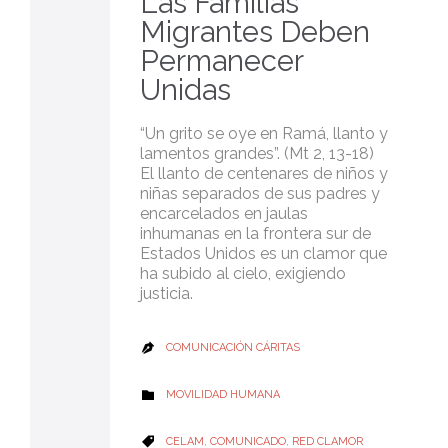
Las Familias
Migrantes Deben
Permanecer
Unidas
“Un grito se oye en Ramá, llanto y
lamentos grandes”. (Mt 2, 13-18)
El llanto de centenares de niños y
niñas separados de sus padres y
encarcelados en jaulas
inhumanas en la frontera sur de
Estados Unidos es un clamor que
ha subido al cielo, exigiendo
justicia.
COMUNICACIÓN CÁRITAS

CATEGORY
MOVILIDAD HUMANA

CATEGORY
CELAM
,
COMUNICADO
,
RED CLAMOR
