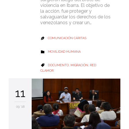
violencia en Ibarra. El objetivo de
la acción, fue proteger y
salvaguardar los derechos de los
venezolanos y crear un…
COMUNICACIÓN CÁRITAS

CATEGORY
MOVILIDAD HUMANA

CATEGORY
DOCUMENTO
,
MIGRACIÓN
,
RED

CLAMOR
11
09 '18