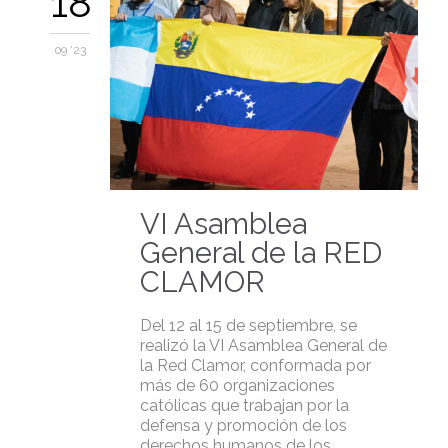
18
09 '23
VI Asamblea
General de la RED
CLAMOR
Del 12 al 15 de septiembre, se
realizó la VI Asamblea General de
la Red Clamor, conformada por
más de 60 organizaciones
católicas que trabajan por la
defensa y promoción de los
derechos humanos de los