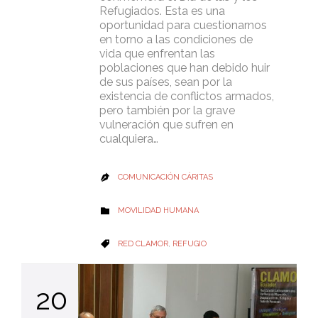
Refugiados. Esta es una
oportunidad para cuestionarnos
en torno a las condiciones de
vida que enfrentan las
poblaciones que han debido huir
de sus países, sean por la
existencia de conflictos armados,
pero también por la grave
vulneración que sufren en
cualquiera…
COMUNICACIÓN CÁRITAS

CATEGORY
MOVILIDAD HUMANA

CATEGORY
RED CLAMOR
,
REFUGIO

20