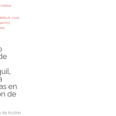
 HUMANA
BERGUE
,
CASA
RANTES
,
ANA
,
o
de
uil,
a
as en
ón de
 de Acción