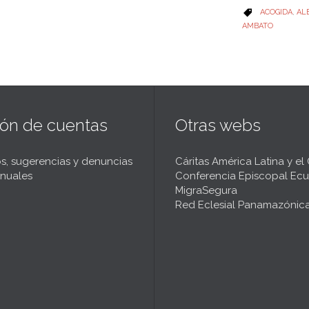
CATEGORY
ACOGIDA
,
AL

AMBATO
ión de cuentas
Otras webs
s, sugerencias y denuncias
Cáritas América Latina y el
nuales
Conferencia Episcopal Ecu
MigraSegura
Red Eclesial Panamazónic