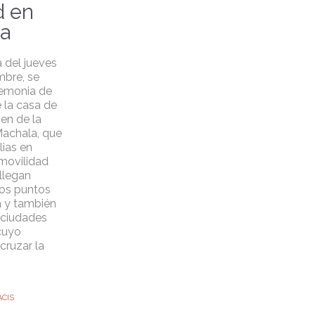
 en
a
 del jueves
mbre, se
remonia de
 la casa de
en de la
achala, que
lias en
 movilidad
llegan
tos puntos
 y también
 ciudades
cuyo
cruzar la
ACIS