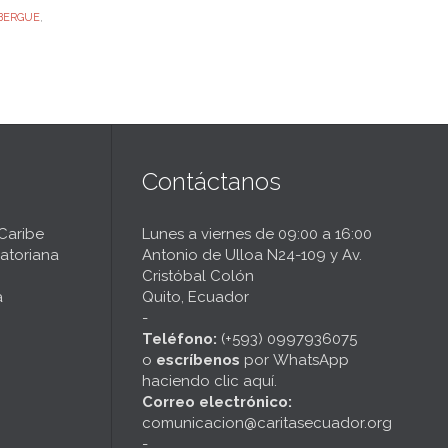
BERGUE
,
Contáctanos
 Caribe
Lunes a viernes de 09:00 a 16:00
atoriana
Antonio de Ulloa N24-109 y Av.
Cristóbal Colón
a
Quito, Ecuador
-
Teléfono:
(+593) 0997936075
o
escríbenos
por
WhatsApp
haciendo clic aquí
.
Correo electrónico:
comunicacion@caritasecuador.org
-