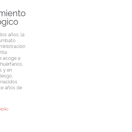
miento
ógico
os años, la
 Ambato
ministración
nta
ue acoge a
 huérfanos,
 y en
riesgo,
 nacidos
ce años de
REÑO