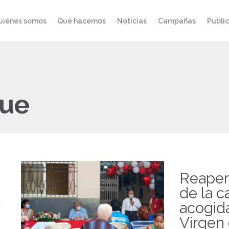
uiénes somos
Qué hacemos
Noticias
Campañas
Publi
gue
Reaper
de la c
acogid
Virgen 