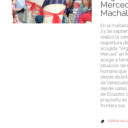
Merced
Machal
En la mañana
23 de septie
realizó la ce
reapertura de
acogida “Virg
Merced” en M
acoge a fami
situación de
humana que 
desde distin
de Venezuela
desde varias
de Ecuador, 
propósito es 
frontera sur…
KARINA VILL
