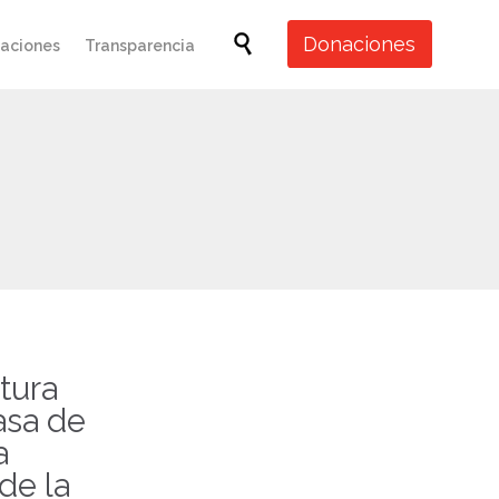
Skip

Donaciones
caciones
Transparencia
to
content
tura
asa de
a
de la