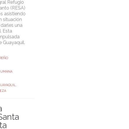
gral Refugio
Santo (RESA)
os asistiendo
n situación
 darles una
. Esta
 impulsada
e Guayaquil.
REÑO
 HUMANA
UAYAQUIL
,
EZA
a
Santa
ta