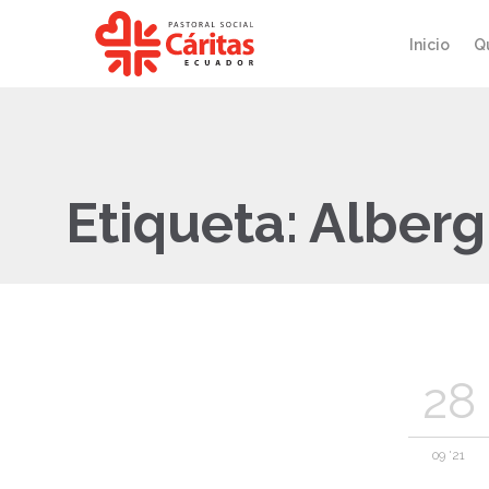
Inicio
Q
Etiqueta:
Alber
28
09 '21