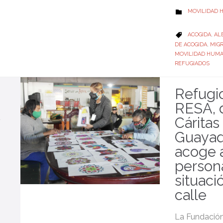
CATEGORY
MOVILIDAD

CATEGORY
ACOGIDA
,
AL

DE ACOGIDA
,
MIG
MOVILIDAD HUM
REFUGIADOS
Refugi
RESA, 
Cáritas
Guayaq
acoge 
person
situaci
calle
La Fundación