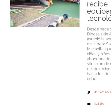
recibe
equipa
tecnol
Desde hace d
Diócesis de
asumió la ad
del Hogar Sa
Marianita, q
niñas y niños
abandonados
situación de 
desde recién
hasta los do
edad.
MYRIAM CAR

CATEGORY
IGLESIA
