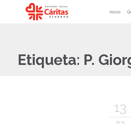
Inicio
Q
Etiqueta:
P. Gior
13
03 '14