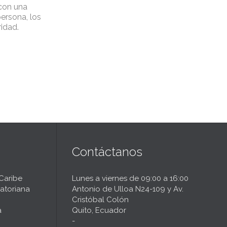
 con una
ersona, los
ridad.
Contáctanos
 Caribe
Lunes a viernes de 09:00 a 16:00
atoriana
Antonio de Ulloa N24-109 y Av.
Cristóbal Colón
a
Quito, Ecuador
-