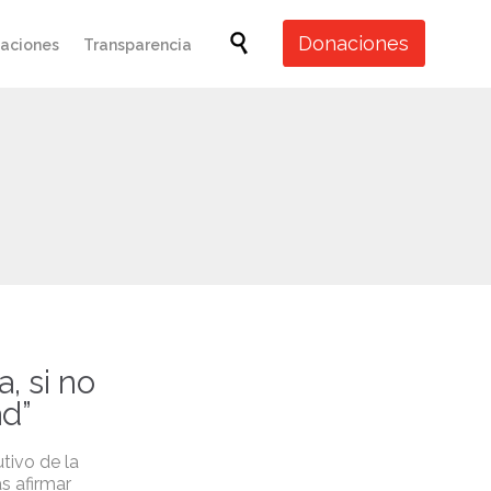
Skip

Donaciones
caciones
Transparencia
to
content
, si no
ad”
utivo de la
s afirmar