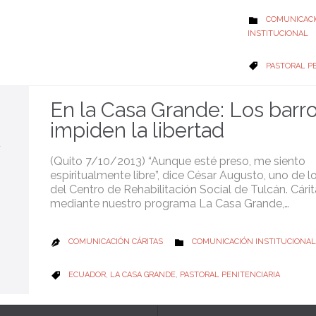
CATEGORY
COMUNICAC

INSTITUCIONAL
CATEGORY
PASTORAL PE

En la Casa Grande: Los barr
impiden la libertad
(Quito 7/10/2013) “Aunque esté preso, me siento
espiritualmente libre”, dice César Augusto, uno de l
del Centro de Rehabilitación Social de Tulcán. Cárit
mediante nuestro programa La Casa Grande,…
CATEGORY
COMUNICACIÓN CÁRITAS
COMUNICACIÓN INSTITUCIONAL


CATEGORY
ECUADOR
,
LA CASA GRANDE
,
PASTORAL PENITENCIARIA
