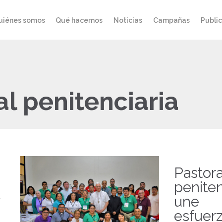
uiénes somos
Qué hacemos
Noticias
Campañas
Publi
al penitenciaria
Pastora
peniten
une
esfuer