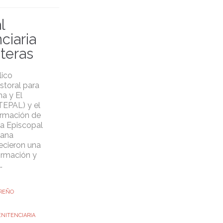
l
ciaria
nteras
lico
storal para
a y El
TEPAL) y el
ormación de
ia Episcopal
cana
ecieron una
ormación y
…
REÑO
NITENCIARIA