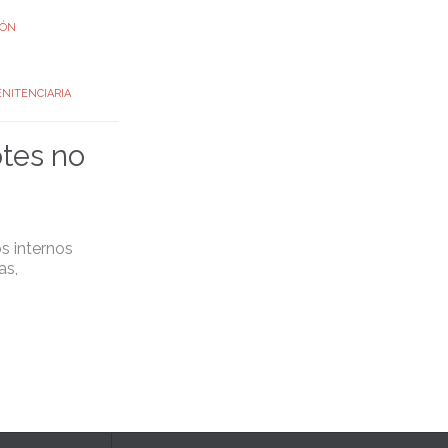
IÓN
NITENCIARIA
otes no
os internos
as,