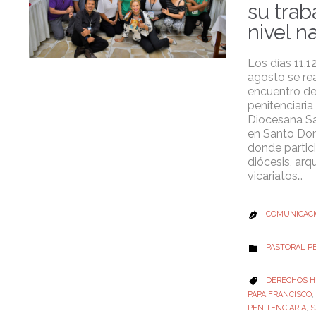
su trab
nivel n
Los días 11,1
agosto se rea
encuentro de
penitenciaria
Diocesana S
en Santo Do
donde partic
diócesis, arq
vicariatos…
COMUNICACI

CATEGORY
PASTORAL PE

CATEGORY
DERECHOS 

PAPA FRANCISCO
,
PENITENCIARIA
,
S