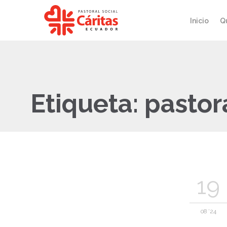
Inicio
Q
Etiqueta:
pastor
19
08 '24