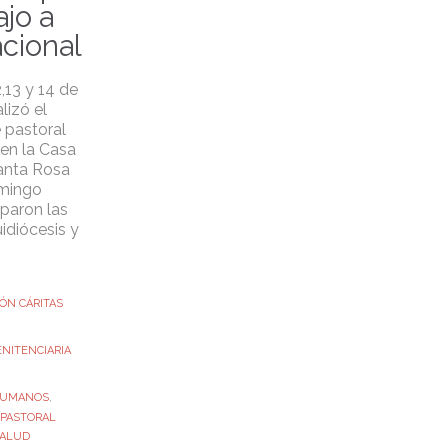
ajo a
acional
2,13 y 14 de
lizó el
 pastoral
 en la Casa
anta Rosa
mingo
iparon las
uidiócesis y
ÓN CÁRITAS
NITENCIARIA
HUMANOS
,
PASTORAL
ALUD