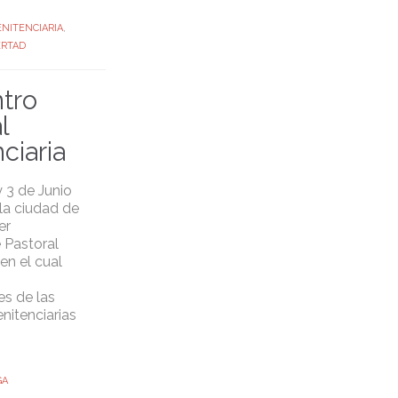
NITENCIARIA
,
ERTAD
tro
l
ciaria
 3 de Junio
 la ciudad de
er
 Pastoral
 en el cual
es de las
nitenciarias
GA