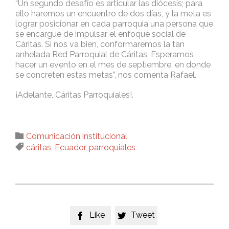
“Un segundo desafío es articular las diócesis; para
ello haremos un encuentro de dos días, y la meta es
lograr posicionar en cada parroquia una persona que
se encargue de impulsar el enfoque social de
Cáritas. Si nos va bien, conformaremos la tan
anhelada Red Parroquial de Cáritas. Esperamos
hacer un evento en el mes de septiembre, en donde
se concreten estas metas”, nos comenta Rafael.
¡Adelante, Cáritas Parroquiales!.
Category

Comunicación institucional
Tags

cáritas
,
Ecuador
,
parroquiales
Like
Tweet

