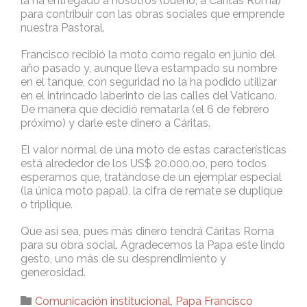
la ha entregado a nosotros (bueno, a Cáritas Roma)
para contribuir con las obras sociales que emprende
nuestra Pastoral.
Francisco recibió la moto como regalo en junio del
año pasado y, aunque lleva estampado su nombre
en el tanque, con seguridad no la ha podido utilizar
en el intrincado laberinto de las calles del Vaticano.
De manera que decidió rematarla (el 6 de febrero
próximo) y darle este dinero a Cáritas.
El valor normal de una moto de estas características
está alrededor de los US$ 20.000.oo, pero todos
esperamos que, tratándose de un ejemplar especial
(la única moto papal), la cifra de remate se duplique
o triplique.
Que así sea, pues más dinero tendrá Cáritas Roma
para su obra social. Agradecemos la Papa este lindo
gesto, uno más de su desprendimiento y
generosidad.
Category

Comunicación institucional
,
Papa Francisco