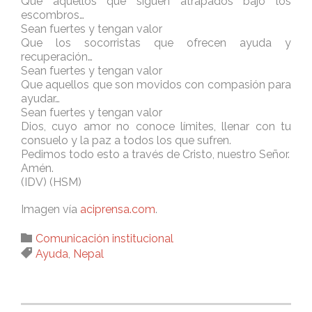
Que aquellos que siguen atrapados bajo los
escombros…
Sean fuertes y tengan valor
Que los socorristas que ofrecen ayuda y
recuperación…
Sean fuertes y tengan valor
Que aquellos que son movidos con compasión para
ayudar…
Sean fuertes y tengan valor
Dios, cuyo amor no conoce límites, llenar con tu
consuelo y la paz a todos los que sufren.
Pedimos todo esto a través de Cristo, nuestro Señor.
Amén.
(IDV) (HSM)
Imagen vía
aciprensa.com
.
Category

Comunicación institucional
Tags

Ayuda
,
Nepal