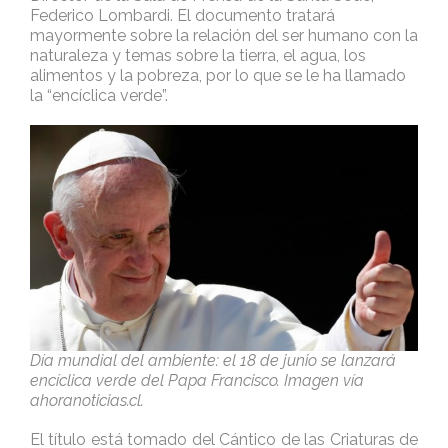
Federico Lombardi. El documento tratará
mayormente sobre la relación del ser humano con la
naturaleza y temas sobre la tierra, el agua, los
alimentos y la pobreza, por lo que se le ha llamado
la “encíclica verde”.
Día mundial del ambiente: el 18 de junio se lanzará
encíclica verde del Papa Francisco. Imagen vía
ahoranoticias.cl.
El título está tomado del Cántico de las Criaturas de