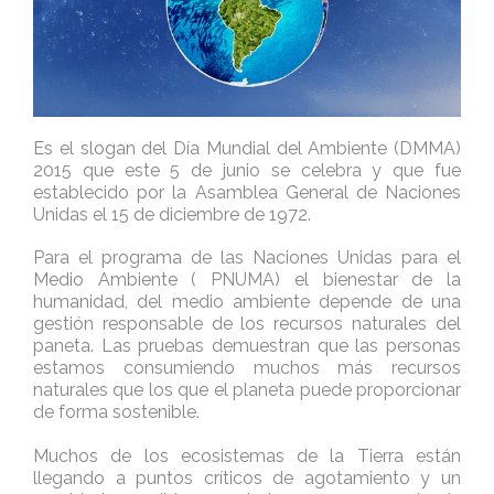
Es el slogan del Día Mundial del Ambiente (DMMA)
2015 que este 5 de junio se celebra y que fue
establecido por la Asamblea General de Naciones
Unidas el 15 de diciembre de 1972.
Para el programa de las Naciones Unidas para el
Medio Ambiente ( PNUMA) el bienestar de la
humanidad, del medio ambiente depende de una
gestión responsable de los recursos naturales del
paneta. Las pruebas demuestran que las personas
estamos consumiendo muchos más recursos
naturales que los que el planeta puede proporcionar
de forma sostenible.
Muchos de los ecosistemas de la Tierra están
llegando a puntos críticos de agotamiento y un