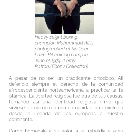
Heavyweight boxing
champion Muhammad Ali is
photographed at his Deer
Lake, PA training camp in
June of 1974. (Leroy
Patton/Ebony Collection)
A pesar de no ser un practicante ortodoxo, Ali
defendió siempre el derecho de la comunidad
afrodescendiente norteamericana a practicar la fe
islámica. La libertad religiosa fue otra de sus causas,
tomando así una identidad religiosa firme que
sirviese de ejemplo a una comunidad afro excluida
desde la llegada de los europeos a nuestro
continente.
Como homenaje a su valor, a su rebeldía y a su