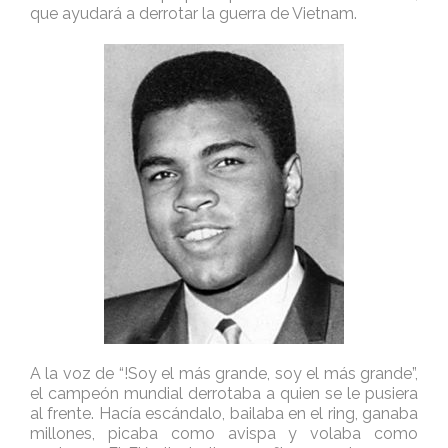
que ayudará a derrotar la guerra de Vietnam.
A la voz de “!Soy el más grande, soy el más grande”,
el campeón mundial derrotaba a quien se le pusiera
al frente. Hacía escándalo, bailaba en el ring, ganaba
millones, picaba como avispa y volaba como