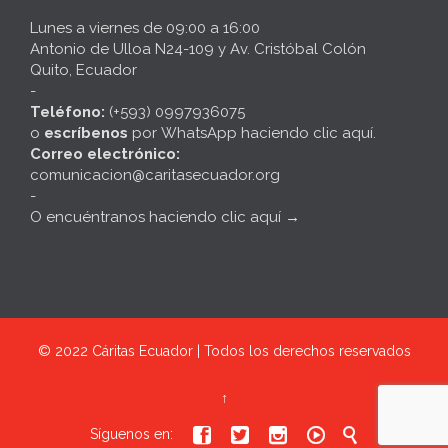
Lunes a viernes de 09:00 a 16:00
Antonio de Ulloa N24-109 y Av. Cristóbal Colón
Quito, Ecuador
-
Teléfono:
(+593) 0997936075
o
escríbenos
por
WhatsApp haciendo clic aquí
.
Correo electrónico:
comunicacion@caritasecuador.org
-
O encuéntranos haciendo clic aquí
→
© 2022
Cáritas Ecuador | Todos los derechos reservados
↑





Síguenos en: