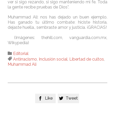
ver si sigo rezando, si sigo manteniendo mi fe. Toda
la gente recibe pruebas de Dios”.
Muhammad Ali: nos has dejado un buen ejemplo.
Has ganado tu último combate: hiciste historia,
dejaste huella., sembraste amor y justicia. ¡GRACIAS!
(Imágenes: thehill.com, vanguardia.com.mx,
Wikypedia)
Category

Editorial
Tags

Antirracismo
,
Inclusión social
,
Libertad de cultos
,
Muhammad Ali
Like
Tweet

