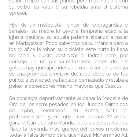
señor lo hizo con sus puños, pero más nos dio con
su verbo, su valor y su rebeldía ante el sistema
opresor.
Hijo de un metodista -pintor de propagandas y
señales-, su madre lo llevó a temprana edad a la
iglesia bautista; su abuela paterna alcanzó a nacer
en Madagascar. Poco sabemos de su infancia pero a
los 12 años le roban su bicicleta; este hurto lo llena
de rabia y quiere destrozar al ladrón pero, por
consejo de un policía-entrenador, antes de dar
golpes hay que aprender a boxear. A los 14 años ya
es una promesa
amateur
del rudo deporte de los
puños; a esa edad, ya hablaba demasiado y retaba a
pelear a boxeadores mucho mayores que Cassius.
Se consagra deportivamente al ganar la Medalla de
Oro de los semi-pesados en los Juegos Olímpicos
de 1960, celebrados en Roma. Salta al
profesionalismo y, en 1964 –con apenas 22 años–
gana el Campeonato Mundial de los pesos pesados.
Nace la leyenda más grande del boxeo moderno;
todavía falta tiempo para que nazca Muhammad Ali,