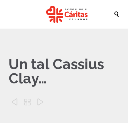

Un tal Cassius
Clay…


