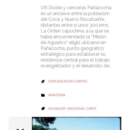
VIII Divide y vencerás Pañacocha
es un enclave entre la población
del Coca y Nuevo Rocafuerte,
distantes entre sí unos 300 kms.
La Orden capuchina, a la que se
había encomendado la “Misión
de Aguarico” eligió ubicarse en
Pañacocha, punto geográfico
estratégico para establecer su
residencia central para el trabajo
evangelizador y el desarrollo de…
COMUNICACIÓN CÁRITAS

CATEGORY
AMAZONÍA

CATEGORY
ACHAKASPI
,
AMAZONÍA
,
CARTA
