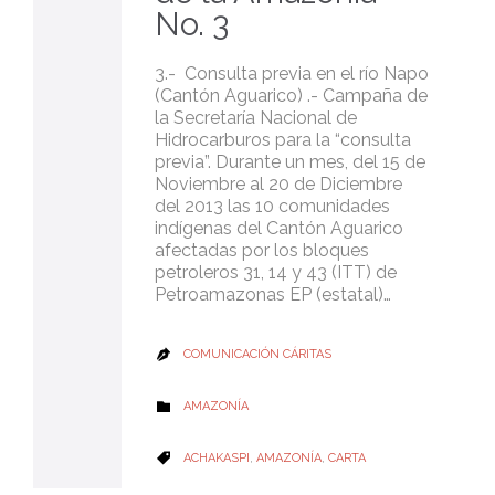
No. 3
3.- Consulta previa en el río Napo
(Cantón Aguarico) .- Campaña de
la Secretaría Nacional de
Hidrocarburos para la “consulta
previa”. Durante un mes, del 15 de
Noviembre al 20 de Diciembre
del 2013 las 10 comunidades
indígenas del Cantón Aguarico
afectadas por los bloques
petroleros 31, 14 y 43 (ITT) de
Petroamazonas EP (estatal)…
COMUNICACIÓN CÁRITAS

CATEGORY
AMAZONÍA

CATEGORY
ACHAKASPI
,
AMAZONÍA
,
CARTA
