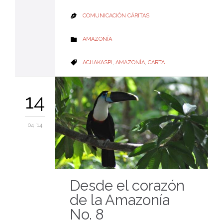
COMUNICACIÓN CÁRITAS

CATEGORY
AMAZONÍA

CATEGORY
ACHAKASPI
,
AMAZONÍA
,
CARTA

14
04 '14
Desde el corazón
de la Amazonía
No. 8