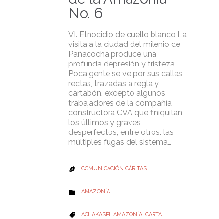
No. 6
VI. Etnocidio de cuello blanco La
visita a la ciudad del milenio de
Pañacocha produce una
profunda depresión y tristeza.
Poca gente se ve por sus calles
rectas, trazadas a regla y
cartabón, excepto algunos
trabajadores de la compañía
constructora CVA que finiquitan
los últimos y graves
desperfectos, entre otros: las
múltiples fugas del sistema…
COMUNICACIÓN CÁRITAS

CATEGORY
AMAZONÍA

CATEGORY
ACHAKASPI
,
AMAZONÍA
,
CARTA
