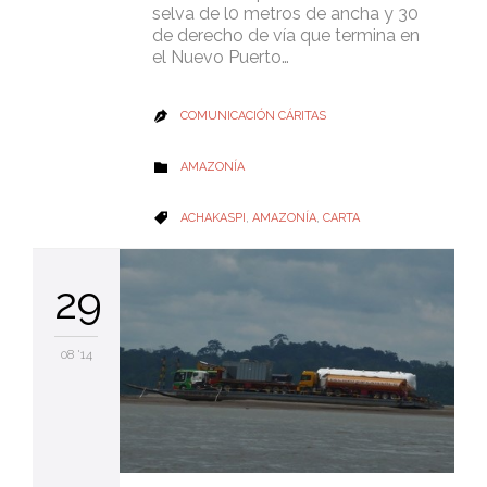
selva de l0 metros de ancha y 30
de derecho de vía que termina en
el Nuevo Puerto…
COMUNICACIÓN CÁRITAS

CATEGORY
AMAZONÍA

CATEGORY
ACHAKASPI
,
AMAZONÍA
,
CARTA

29
08 '14