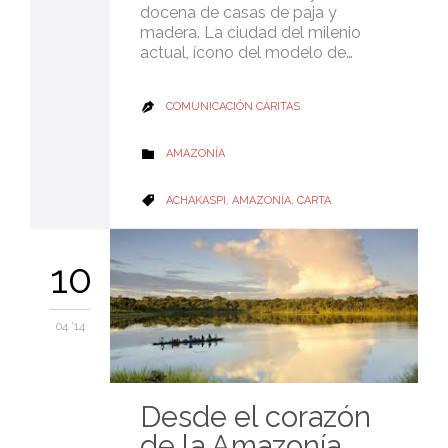
docena de casas de paja y
madera. La ciudad del milenio
actual, ícono del modelo de…
COMUNICACIÓN CÁRITAS

CATEGORY
AMAZONÍA

CATEGORY
ACHAKASPI
,
AMAZONÍA
,
CARTA

10
04 '14
Desde el corazón
de la Amazonía