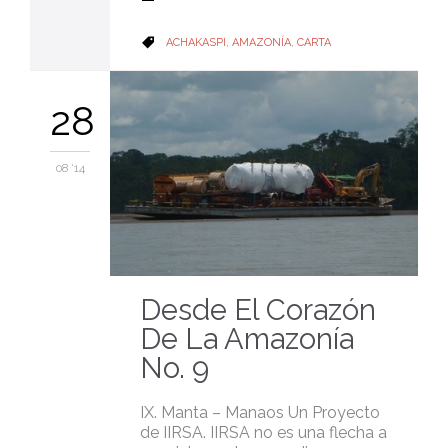
CATEGORY
ACHAKASPI
,
AMAZONÍA
,
CARTA

28
08 '14
Desde El Corazón
De La Amazonía
No. 9
IX. Manta – Manaos Un Proyecto
de IIRSA. IIRSA no es una flecha a