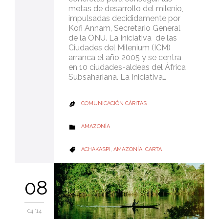
metas de desarrollo del milenio,
impulsadas decididamente por
Kofi Annam, Secretario General
de la ONU. La Iniciativa de las
Ciudades del Milenium (ICM)
arranca el año 2005 y se centra
en 10 ciudades-aldeas del África
Subsahariana. La Iniciativa…
COMUNICACIÓN CÁRITAS

CATEGORY
AMAZONÍA

CATEGORY
ACHAKASPI
,
AMAZONÍA
,
CARTA

08
04 '14