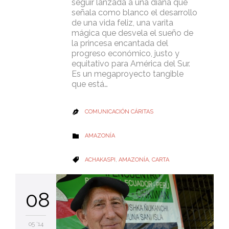
seguir lanzada a una diana que
señala como blanco el desarrollo
de una vida feliz, una varita
mágica que desvela el sueño de
la princesa encantada del
progreso económico, justo y
equitativo para América del Sur.
Es un megaproyecto tangible
que está…
COMUNICACIÓN CÁRITAS

CATEGORY
AMAZONÍA

CATEGORY
ACHAKASPI
,
AMAZONÍA
,
CARTA

08
05 '14