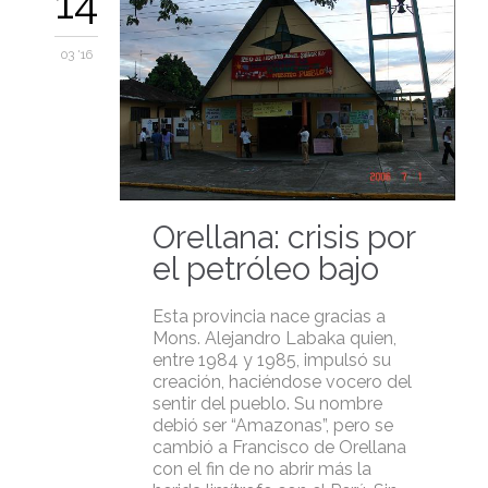
14
03 '16
Orellana: crisis por
el petróleo bajo
Esta provincia nace gracias a
Mons. Alejandro Labaka quien,
entre 1984 y 1985, impulsó su
creación, haciéndose vocero del
sentir del pueblo. Su nombre
debió ser “Amazonas”, pero se
cambió a Francisco de Orellana
con el fin de no abrir más la