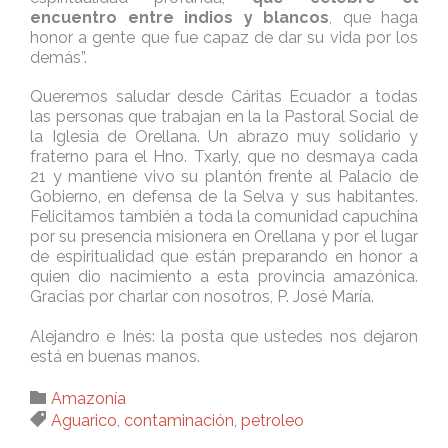
encuentro entre indios y blancos
, que haga
honor a gente que fue capaz de dar su vida por los
demás”.
Queremos saludar desde Cáritas Ecuador a todas
las personas que trabajan en la la Pastoral Social de
la Iglesia de Orellana. Un abrazo muy solidario y
fraterno para el Hno. Txarly, que no desmaya cada
21 y mantiene vivo su plantón frente al Palacio de
Gobierno, en defensa de la Selva y sus habitantes.
Felicitamos también a toda la comunidad capuchina
por su presencia misionera en Orellana y por el lugar
de espiritualidad que están preparando en honor a
quien dio nacimiento a esta provincia amazónica.
Gracias por charlar con nosotros, P. José María.
Alejandro e Inés: la posta que ustedes nos dejaron
está en buenas manos.
Category

Amazonía
Tags

Aguarico
,
contaminación
,
petroleo