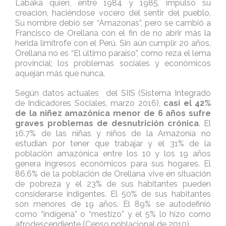
Labaka quien, entre 1984 y 1985, impulsó su
creación, haciéndose vocero del sentir del pueblo.
Su nombre debió ser “Amazonas”, pero se cambió a
Francisco de Orellana con el fin de no abrir más la
herida limítrofe con el Perú. Sin aún cumplir 20 años,
Orellana no es “El último paraíso”, como reza el lema
provincial; los problemas sociales y económicos
aquejan más que nunc
a.
Según datos actuales del SIIS (Sistema Integrado
de Indicadores Sociales, marzo 2016),
casi el 42%
de la niñez amazónica menor de 6 años sufre
graves problemas de desnutrición crónica
. El
16.7% de las niñas y niños de la Amazonía no
estudian por tener que trabajar y el 31% de la
población amazónica entre los 10 y los 19 años
genera ingresos económicos para sus hogares. El
86.6% de la población de Orellana vive en situación
de pobreza y el 23% de sus habitantes pueden
considerarse indigentes. El 50% de sus habitantes
son menores de 19 años. El 89% se autodefinió
como “indígena” o “mestizo” y el 5% lo hizo como
afrodescendiente (Censo poblacional de 2010).