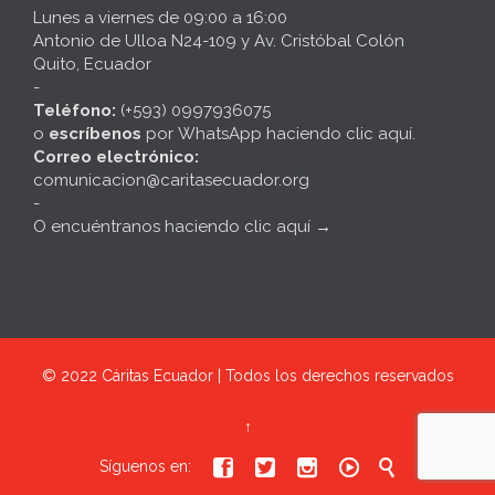
Lunes a viernes de 09:00 a 16:00
Antonio de Ulloa N24-109 y Av. Cristóbal Colón
Quito, Ecuador
-
Teléfono:
(+593) 0997936075
o
escríbenos
por
WhatsApp haciendo clic aquí
.
Correo electrónico:
comunicacion@caritasecuador.org
-
O encuéntranos haciendo clic aquí
→
© 2022
Cáritas Ecuador | Todos los derechos reservados
↑





Síguenos en: