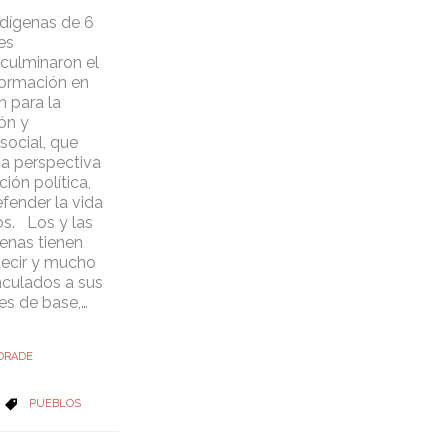
ndígenas de 6
es
culminaron el
ormación en
 para la
ón y
social, que
a perspectiva
ión política,
fender la vida
ios. Los y las
genas tienen
ecir y mucho
nculados a sus
es de base,…
DRADE
CATEGORY
PUEBLOS
