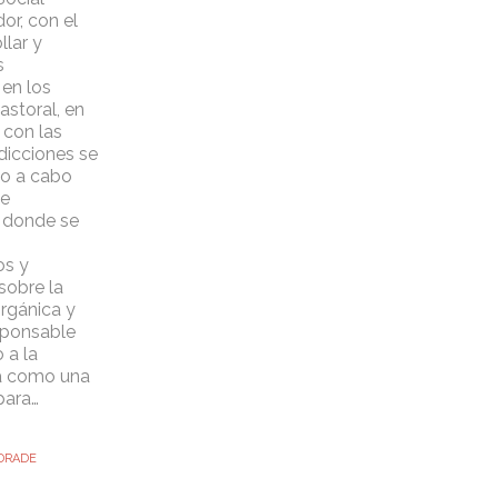
or, con el
ollar y
s
en los
astoral, en
 con las
sdicciones se
do a cabo
de
 donde se
os y
sobre la
rgánica y
ponsable
 a la
a como una
para…
DRADE