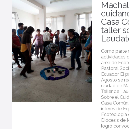
Machal
cuidan
Casa C
taller 
Laudat
Como parte d
actividades q
área de Ecot
Pastoral Soci
Ecuador El p
Agosto se rea
ciudad de Ma
Taller de Lau
Sobre el Cui
Casa Común. 
interés de E
Ecoteología 
Diócesis de 
logró convoc