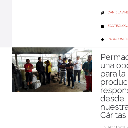
DANIELA AN

CATEGORY
ECOTEOLOGÍ

CATEGORY
CASA COMÚ

Permac
una op
para la
produc
respon
desde
nuestr
Cáritas
La Pastoral 