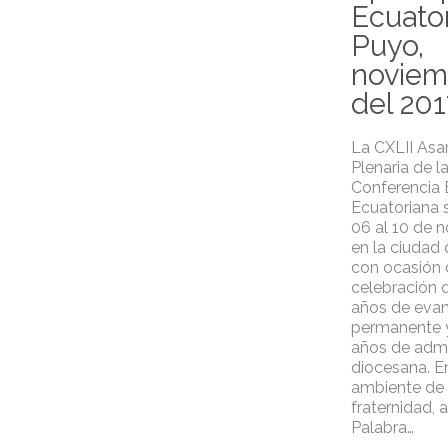
Ecuator
Puyo,
noviem
del 201
La CXLII As
Plenaria de l
Conferencia 
Ecuatoriana s
06 al 10 de 
en la ciudad 
con ocasión 
celebración 
años de evan
permanente y
años de admi
diocesana. E
ambiente de 
fraternidad, a
Palabra…