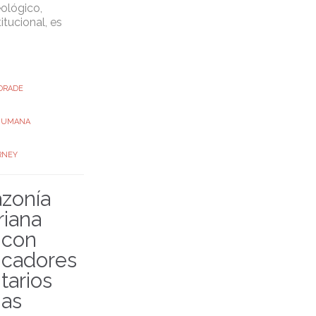
ológico,
titucional, es
DRADE
 HUMANA
RNEY
zonía
riana
 con
cadores
tarios
nas