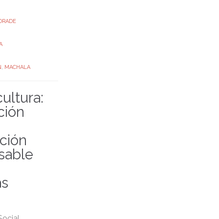
DRADE
A
N
,
MACHALA
ultura:
ción
ción
sable
as
Social