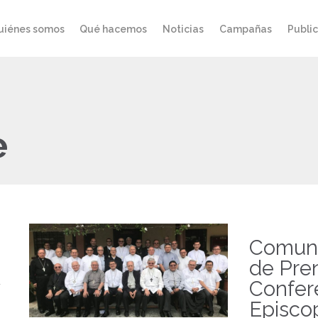
uiénes somos
Qué hacemos
Noticias
Campañas
Publi
e
Comun
de Pre
Confer
Episco