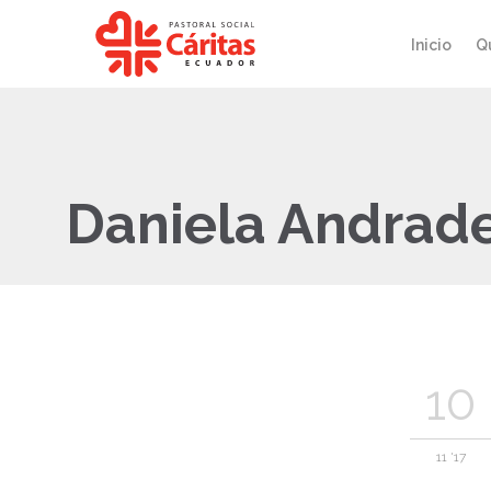
Inicio
Q
Daniela Andrad
10
11 '17