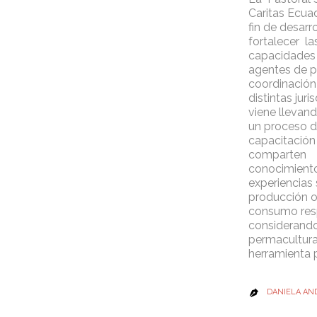
Caritas Ecuad
fin de desarr
fortalecer la
capacidades 
agentes de p
coordinación
distintas juri
viene llevan
un proceso 
capacitación
comparten
conocimient
experiencias 
producción o
consumo res
considerando
permacultur
herramienta 
DANIELA AN
