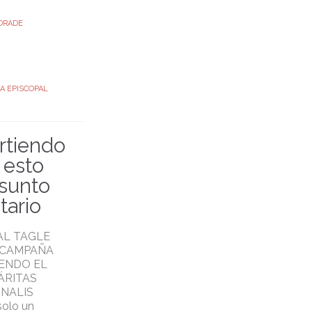
DRADE
A EPISCOPAL
tiendo
, esto
asunto
tario
AL TAGLE
 CAMPAÑA
ENDO EL
ÁRITAS
NALIS
solo un