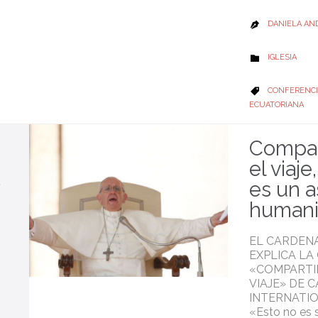
DANIELA AN

CATEGORY
IGLESIA

CATEGORY
CONFERENCI

ECUATORIANA
Compar
el viaje
es un 
humani
EL CARDEN
EXPLICA LA
«COMPARTI
VIAJE» DE C
INTERNATIO
«Esto no es 