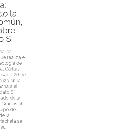
a:
do la
omún,
sobre
o Si
e las
ue realiza el
eología de
al Cáritas
asado 26 de
lizó en la
chala el
dato Sí:
dado de la
Gracias al
quipo de
de la
Machala se
ar…