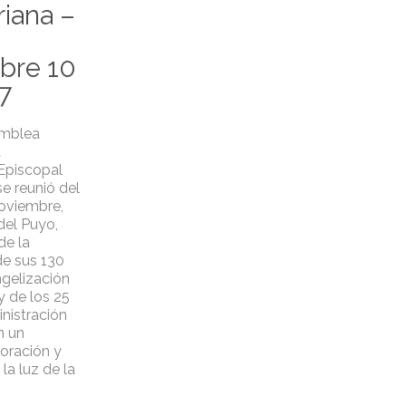
iana –
bre 10
7
amblea
a
Episcopal
e reunió del
noviembre,
del Puyo,
de la
de sus 130
gelización
 de los 25
nistración
n un
oración y
 la luz de la