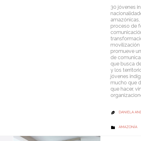
30 jóvenes i
nacionalidad
amazónicas, 
proceso de f
comunicación
transformaci
movilización 
promueve un
de comunicac
que busca de
y los territor
jóvenes indí
mucho que d
que hacer, vi
organizacion
DANIELA AN

CATEGORY
AMAZONÍA
