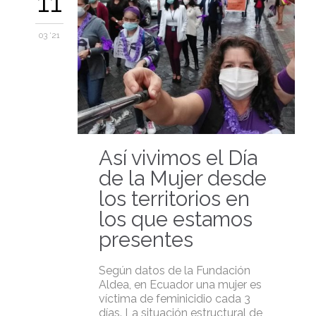
11
03 '21
Así vivimos el Día
de la Mujer desde
los territorios en
los que estamos
presentes
Según datos de la Fundación
Aldea, en Ecuador una mujer es
víctima de feminicidio cada 3
días. La situación estructural de