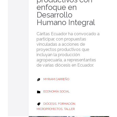
enfoque en
Desarrollo
Humano Integral
Cáritas Ecuador ha convocado a
participar, con propuestas
vinculadas a acciones de
proyectos productivos que
incluyan la producción
agropecuaria, a representantes
de varias diócesis en Ecuador.
MYRIAM CARREÑO

CATEGORY
ECONOMÍA SOCIAL

CATEGORY
DIÓCESIS
,
FORMACIÓN
,

MICROPROYECTOS
,
TALLER