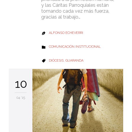
y las Cáritas Parroquiales están
tomando cada vez más fuerza,
gracias al trabajo…
ALFONSO ECHEVERRI

CATEGORY
COMUNICACIÓN INSTITUCIONAL

CATEGORY
DIÓCESIS
,
GUARANDA

10
04 '15