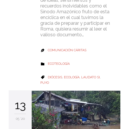
de ideas, sentimientos y
recuerdos inolvidables como el
Sínodo Amazónico fruto de esta
encíclica en el cual tuvimos la
gracia de preparar y participar en
Roma, quisiera resumir al leer el
valioso documento…
COMUNICACIÓN CÁRITAS

CATEGORY
ECOTEOLOGÍA

CATEGORY
DIÓCESIS
,
ECOLOGÍA
,
LAUDATO SI
,

PUYO
13
05 '20