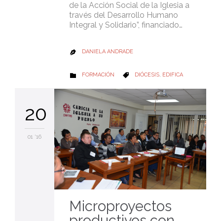
de la Acción Social de la Iglesia a
través del Desarrollo Humano
Integral y Solidario”, financiado…
DANIELA ANDRADE

CATEGORY
CATEGORY
FORMACIÓN
DIÓCESIS
,
EDIFICA


20
01 '16
Microproyectos
productivos con