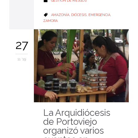
CATEGORY
GESTIÓN DE RIESGOS

CATEGORY
AMAZONÍA
,
DIÓCESIS
,
EMERGENCIA
,

ZAMORA
27
11 '19
La Arquidiócesis
de Portoviejo
organizó varios