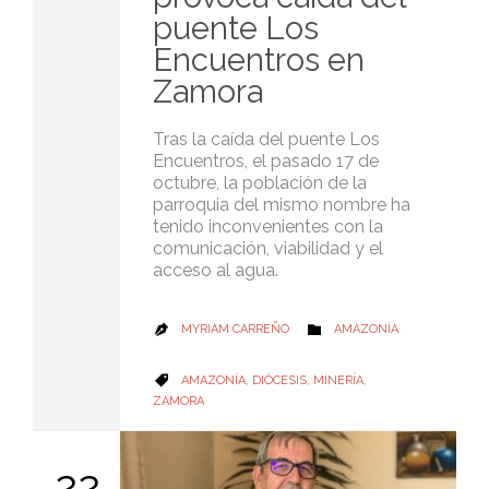
puente Los
Encuentros en
Zamora
Tras la caída del puente Los
Encuentros, el pasado 17 de
octubre, la población de la
parroquia del mismo nombre ha
tenido inconvenientes con la
comunicación, viabilidad y el
acceso al agua.
CATEGORY
MYRIAM CARREÑO
AMAZONÍA


CATEGORY
AMAZONÍA
,
DIÓCESIS
,
MINERÍA
,

ZAMORA
22