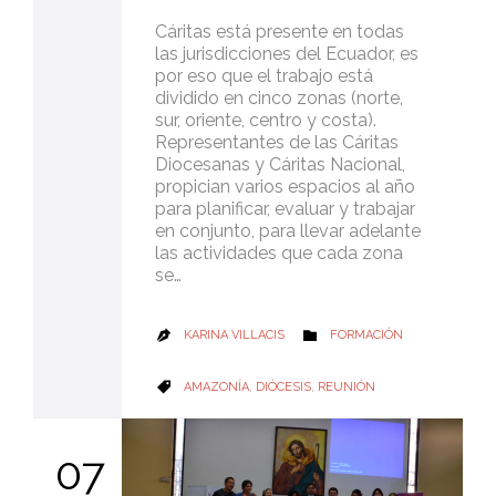
Cáritas está presente en todas
las jurisdicciones del Ecuador, es
por eso que el trabajo está
dividido en cinco zonas (norte,
sur, oriente, centro y costa).
Representantes de las Cáritas
Diocesanas y Cáritas Nacional,
propician varios espacios al año
para planificar, evaluar y trabajar
en conjunto, para llevar adelante
las actividades que cada zona
se…
CATEGORY
KARINA VILLACIS
FORMACIÓN


CATEGORY
AMAZONÍA
,
DIÓCESIS
,
REUNIÓN

07