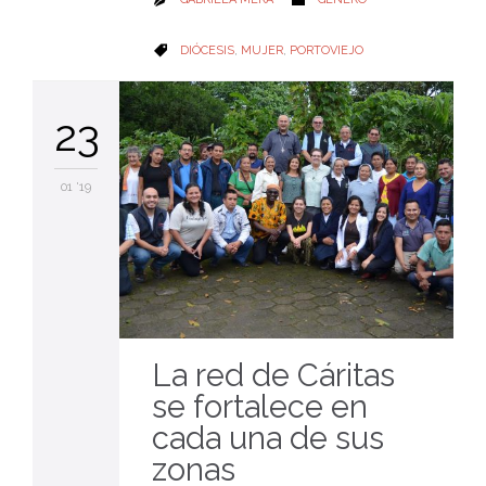

CATEGORY
DIÓCESIS
,
MUJER
,
PORTOVIEJO

23
01 '19
La red de Cáritas
se fortalece en
cada una de sus
zonas