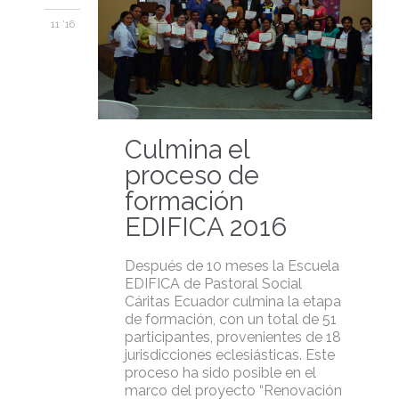
11 '16
Culmina el
proceso de
formación
EDIFICA 2016
Después de 10 meses la Escuela
EDIFICA de Pastoral Social
Cáritas Ecuador culmina la etapa
de formación, con un total de 51
participantes, provenientes de 18
jurisdicciones eclesiásticas. Este
proceso ha sido posible en el
marco del proyecto “Renovación