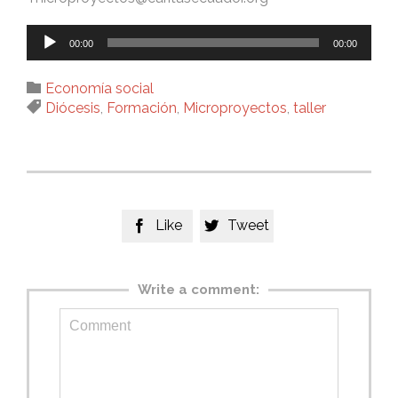
Reproductor
00:00
00:00
de
audio
Category

Economía social
Tags

Diócesis
,
Formación
,
Microproyectos
,
taller
Like
Tweet


Write a comment: