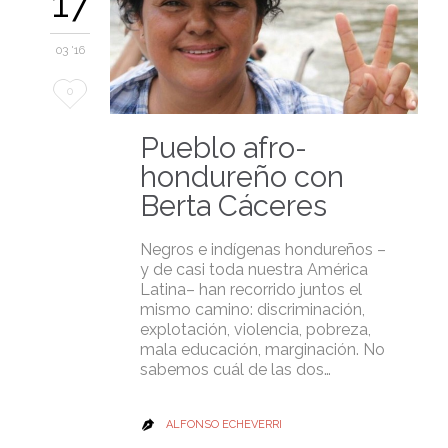
17
03 '16
Love
0
it
Pueblo afro-
hondureño con
Berta Cáceres
Negros e indígenas hondureños –
y de casi toda nuestra América
Latina– han recorrido juntos el
mismo camino: discriminación,
explotación, violencia, pobreza,
mala educación, marginación. No
sabemos cuál de las dos…
ALFONSO ECHEVERRI
