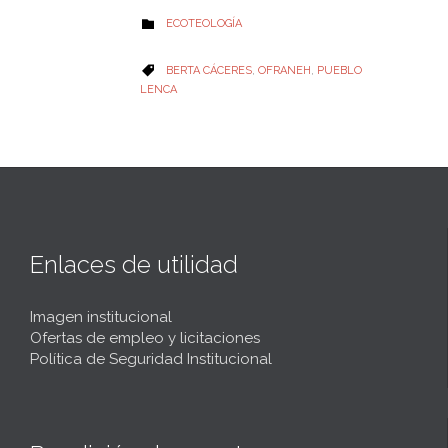
CATEGORY
ECOTEOLOGÍA

CATEGORY
BERTA CÁCERES
,
OFRANEH
,
PUEBLO

LENCA
Enlaces de utilidad
Imagen institucional
Ofertas de empleo y licitaciones
Política de Seguridad Institucional