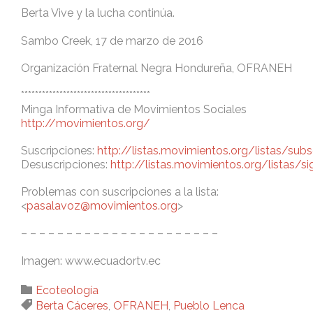
Berta Vive y la lucha continúa.
Sambo Creek, 17 de marzo de 2016
Organización Fraternal Negra Hondureña, OFRANEH
*************************************
Minga Informativa de Movimientos Sociales
http://movimientos.org/
Suscripciones:
http://listas.movimientos.org/listas/su
Desuscripciones:
http://listas.movimientos.org/listas/s
Problemas con suscripciones a la lista:
<
pasalavoz@movimientos.org
>
– – – – – – – – – – – – – – – – – – – – – –
Imagen: www.ecuadortv.ec
Category

Ecoteología
Tags

Berta Cáceres
,
OFRANEH
,
Pueblo Lenca