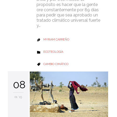
propósito es hacer que la gente
ore constantemente por 89 días
para pedir que sea aprobado un
tratado climático universal fuerte
y…
MYRIAM CARREÑO

CATEGORY
ECOTEOLOGÍA

CATEGORY
CAMBIO CIMÁTICO

08
01 '15