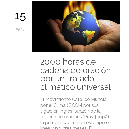
15
09 '15
2000 horas de
cadena de oración
por un tratado
climático universal
El Movimiento Católico Mundial
por el Clima (GCCM por sus
siglas en inglés) lanzó hoy la
cadena de oración #Pray4cop21,
la primera cadena de este tipo en
línea y por tres meses. El