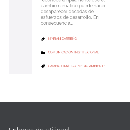
cambio climático puede hacer
desaparecer décadas de
esfuerzos de desarrollo. En
consecuencia,…
MYRIAM CARREÑO

CATEGORY
COMUNICACIÓN INSTITUCIONAL

CATEGORY
CAMBIO CIMÁTICO
,
MEDIO AMBIENTE
