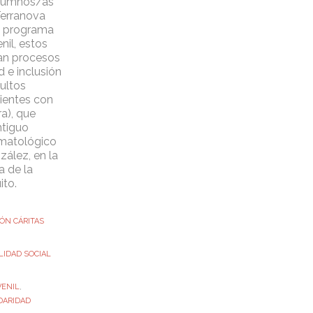
alumnos/as
Terranova
l programa
nil, estos
ran procesos
d e inclusión
ultos
ientes con
a), que
ntiguo
matológico
ález, en la
a de la
ito.
ÓN CÁRITAS
LIDAD SOCIAL
VENIL
,
DARIDAD