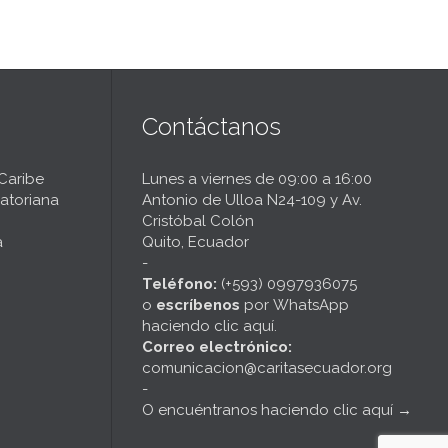
Contáctanos
 Caribe
Lunes a viernes de 09:00 a 16:00
atoriana
Antonio de Ulloa N24-109 y Av.
Cristóbal Colón
a
Quito, Ecuador
-
Teléfono:
(+593) 0997936075
o
escríbenos
por
WhatsApp
haciendo clic aquí
.
Correo electrónico:
comunicacion@caritasecuador.org
-
O encuéntranos haciendo clic aquí
→