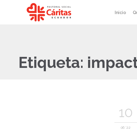
Inicio
Q
Etiqueta:
impact
10
06 '22