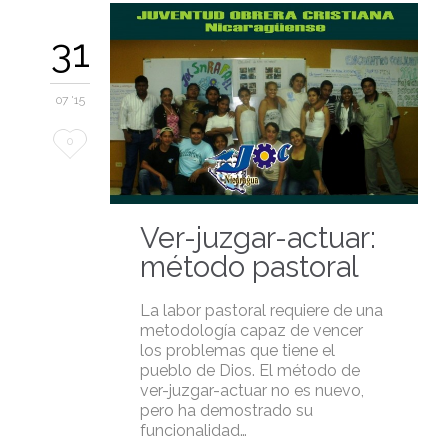
31
07 '15
Love
0
it
Ver-juzgar-actuar:
método pastoral
La labor pastoral requiere de una
metodología capaz de vencer
los problemas que tiene el
pueblo de Dios. El método de
ver-juzgar-actuar no es nuevo,
pero ha demostrado su
funcionalidad…