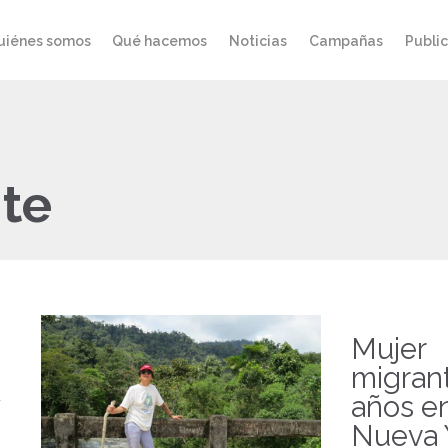
uiénes somos
Qué hacemos
Noticias
Campañas
Publi
te
Mujer
migrant
años e
Nueva 