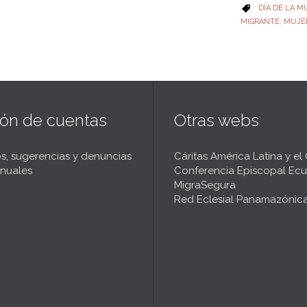
CATEGORY
DÍA DE LA M

MIGRANTE
,
MUJE
ión de cuentas
Otras webs
s, sugerencias y denuncias
Cáritas América Latina y el
nuales
Conferencia Episcopal Ecu
MigraSegura
Red Eclesial Panamazónic