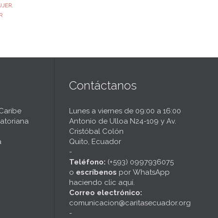
UJER
,
R
Contáctanos
 Caribe
Lunes a viernes de 09:00 a 16:00
atoriana
Antonio de Ulloa N24-109 y Av.
Cristóbal Colón
a
Quito, Ecuador
-
Teléfono:
(+593) 0997936075
o
escríbenos
por
WhatsApp
haciendo clic aquí
.
Correo electrónico:
comunicacion@caritasecuador.org
-