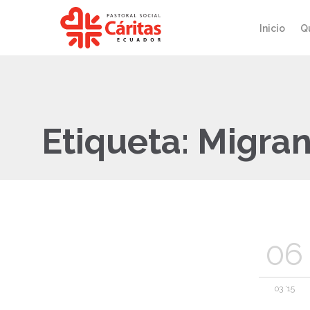
Inicio
Q
Etiqueta:
Migran
06
03 '15