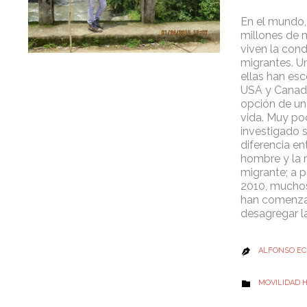
En el mundo,
millones de 
viven la cond
migrantes. U
ellas han es
USA y Cana
opción de u
vida. Muy po
investigado s
diferencia ent
hombre y la 
migrante; a pa
2010, mucho
han comenz
desagregar l
ALFONSO EC

CATEGORY
MOVILIDAD
