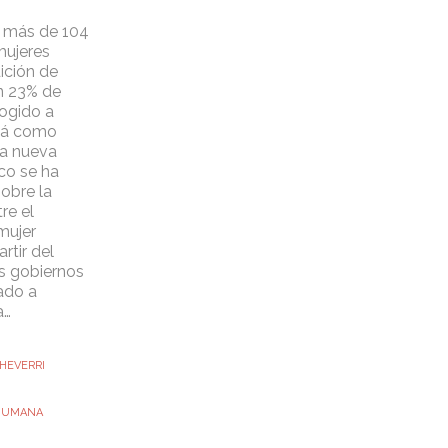
 más de 104
mujeres
ición de
n 23% de
cogido a
dá como
na nueva
co se ha
obre la
re el
mujer
rtir del
s gobiernos
ado a
a…
HEVERRI
 HUMANA