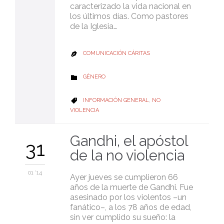
caracterizado la vida nacional en
los últimos días. Como pastores
de la Iglesia…
COMUNICACIÓN CÁRITAS

CATEGORY
GÉNERO

CATEGORY
INFORMACIÓN GENERAL
,
NO

VIOLENCIA
Gandhi, el apóstol
31
de la no violencia
01 '14
Ayer jueves se cumplieron 66
años de la muerte de Gandhi. Fue
asesinado por los violentos –un
fanático–, a los 78 años de edad,
sin ver cumplido su sueño: la