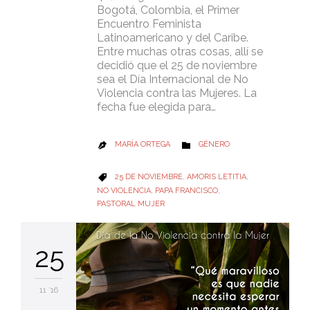
Bogotá, Colombia, el Primer
Encuentro Feminista
Latinoamericano y del Caribe.
Entre muchas otras cosas, allí se
decidió que el 25 de noviembre
sea el Día Internacional de No
Violencia contra las Mujeres. La
fecha fue elegida para…
CATEGORY
MARÍA ORTEGA
GÉNERO


CATEGORY
25 DE NOVIEMBRE
,
AMORIS LETITIA
,

NO VIOLENCIA
,
PAPA FRANCISCO
,
PASTORAL MUJER
25
11 '16