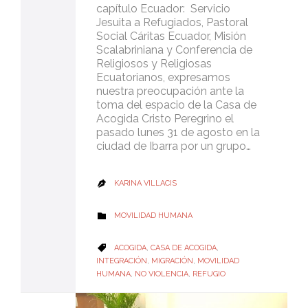
capítulo Ecuador: Servicio
Jesuita a Refugiados, Pastoral
Social Cáritas Ecuador, Misión
Scalabriniana y Conferencia de
Religiosos y Religiosas
Ecuatorianos, expresamos
nuestra preocupación ante la
toma del espacio de la Casa de
Acogida Cristo Peregrino el
pasado lunes 31 de agosto en la
ciudad de Ibarra por un grupo…
KARINA VILLACIS

CATEGORY
MOVILIDAD HUMANA

CATEGORY
ACOGIDA
,
CASA DE ACOGIDA
,

INTEGRACIÓN
,
MIGRACIÓN
,
MOVILIDAD
HUMANA
,
NO VIOLENCIA
,
REFUGIO