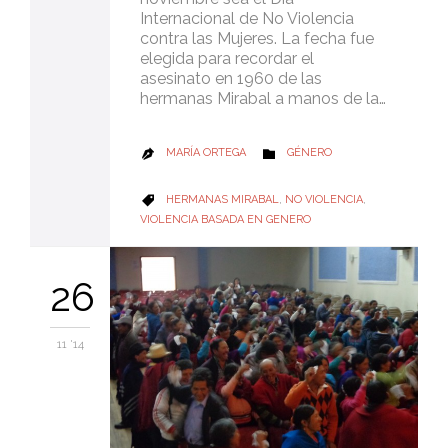
Internacional de No Violencia
contra las Mujeres. La fecha fue
elegida para recordar el
asesinato en 1960 de las
hermanas Mirabal a manos de la…
CATEGORY
MARÍA ORTEGA
GÉNERO


CATEGORY
HERMANAS MIRABAL
,
NO VIOLENCIA
,

VIOLENCIA BASADA EN GENERO
26
11 '14