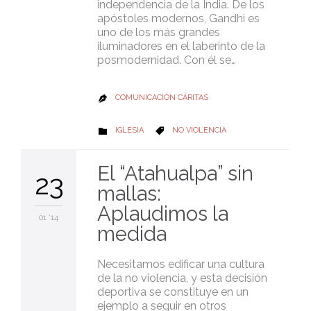
independencia de la India. De los
apóstoles modernos, Gandhi es
uno de los más grandes
iluminadores en el laberinto de la
posmodernidad. Con él se…
COMUNICACIÓN CÁRITAS

CATEGORY
CATEGORY
IGLESIA
NO VIOLENCIA


El “Atahualpa” sin
23
mallas:
Aplaudimos la
01 '14
medida
Necesitamos edificar una cultura
de la no violencia, y esta decisión
deportiva se constituye en un
ejemplo a seguir en otros