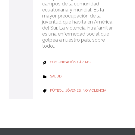
campos de la comunidad
ecuatoriana y mundial. Es la
mayor preocupación de la
juventud que habita en América
del Sur. La violencia intrafamiliar
es una enfermedad social que
golpea a nuestro país, sobre
todo…
COMUNICACIÓN CÁRITAS

CATEGORY
SALUD

CATEGORY
FÚTBOL
,
JÓVENES
,
NO VIOLENCIA
