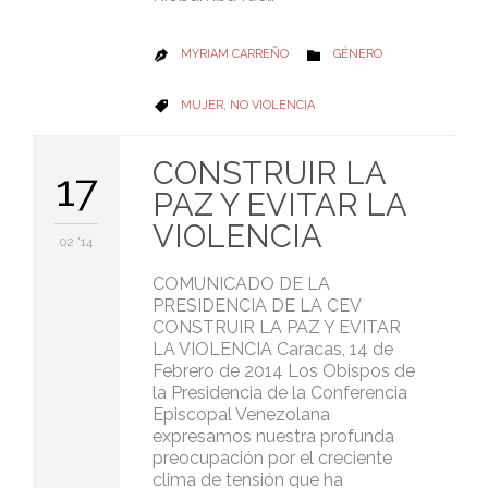
CATEGORY
MYRIAM CARREÑO
GÉNERO


CATEGORY
MUJER
,
NO VIOLENCIA

CONSTRUIR LA
17
PAZ Y EVITAR LA
VIOLENCIA
02 '14
COMUNICADO DE LA
PRESIDENCIA DE LA CEV
CONSTRUIR LA PAZ Y EVITAR
LA VIOLENCIA Caracas, 14 de
Febrero de 2014 Los Obispos de
la Presidencia de la Conferencia
Episcopal Venezolana
expresamos nuestra profunda
preocupación por el creciente
clima de tensión que ha