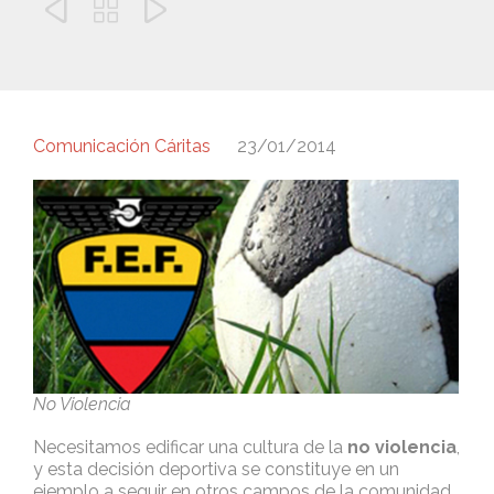



Comunicación Cáritas
23/01/2014
No Violencia
Necesitamos edificar una cultura de la
no violencia
,
y esta decisión deportiva se constituye en un
ejemplo a seguir en otros campos de la comunidad