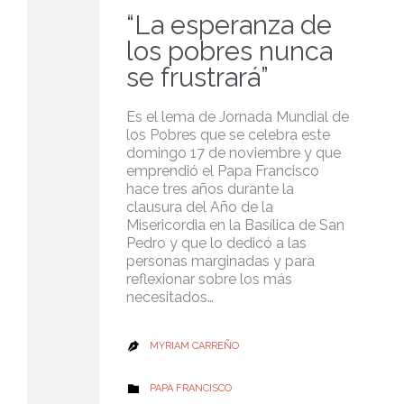
“La esperanza de
los pobres nunca
se frustrará”
Es el lema de Jornada Mundial de
los Pobres que se celebra este
domingo 17 de noviembre y que
emprendió el Papa Francisco
hace tres años durante la
clausura del Año de la
Misericordia en la Basílica de San
Pedro y que lo dedicó a las
personas marginadas y para
reflexionar sobre los más
necesitados…
MYRIAM CARREÑO

CATEGORY
PAPA FRANCISCO
