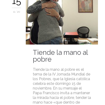
15
11 '20
Tiende la mano al
pobre
Tiende la mano al pobre es el
tema de la IV Jornada Mundial de
los Pobres, que la Iglesia católica
celebra este domingo 15 de
noviembre. En su mensaje el
Papa Francisco invita a mantener
la mirada hacia el pobre, tender la
mano hace «que dentro de