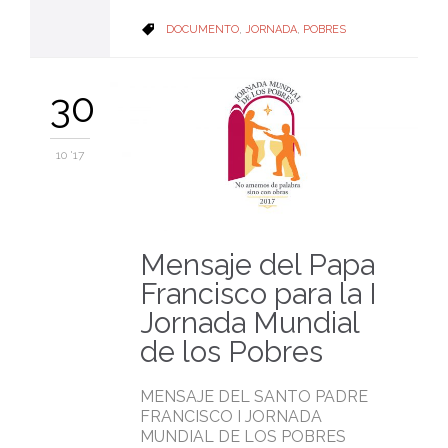
CATEGORY
DOCUMENTO
,
JORNADA
,
POBRES

30
10 '17
Mensaje del Papa
Francisco para la I
Jornada Mundial
de los Pobres
MENSAJE DEL SANTO PADRE
FRANCISCO I JORNADA
MUNDIAL DE LOS POBRES