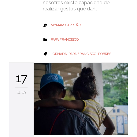
nosotros existe capacidad de
realizar gestos que dan…
MYRIAM CARREÑO

CATEGORY
PAPA FRANCISCO

CATEGORY
JORNADA
,
PAPA FRANCISCO
,
POBRES

17
11 '19