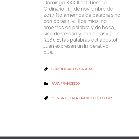
Domingo XXXIII del Tiempo
Ordinario 19 de noviembre de
2017 No amemos de palabra sino
con obras 1. «Hijos míos, no
amemos de palabra y de boca,
sino de verdad y con obras» (1 Jn
3,18). Estas palabras del apóstol
Juan expresan un imperativo
que…
COMUNICACIÓN CÁRITAS

CATEGORY
PAPA FRANCISCO

CATEGORY
MENSAJE
,
PAPA FRANCISCO
,
POBRES
