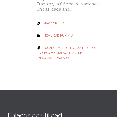
Trabajo y la Oficina de Naciones
Unidas, cada año,…
MARÍA ORTEGA

CATEGORY
MOVILIDAD HUMANA

CATEGORY
ECUADOR Y PERÚ
,
ESCLAVITUD S. XXI
,

PROCESO FORMATIVO
,
TRATA DE
PERSONAS
,
ZONA SUR
Enlaces de utilidad