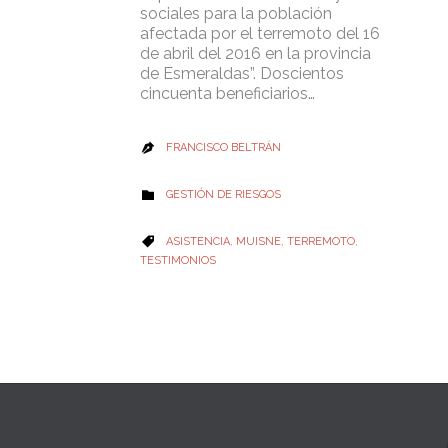
sociales para la población
afectada por el terremoto del 16
de abril del 2016 en la provincia
de Esmeraldas”. Doscientos
cincuenta beneficiarios…
FRANCISCO BELTRÁN

CATEGORY
GESTIÓN DE RIESGOS

CATEGORY
ASISTENCIA
,
MUISNE
,
TERREMOTO
,

TESTIMONIOS