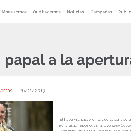
uiénes somos
Qué hacemos
Noticias
Campañas
Publi
 papal a la apertur
áritas
26/11/2013
El Papa Francisco, en lo que se consider
exhortación apostólica, la
Evangelii Gaud