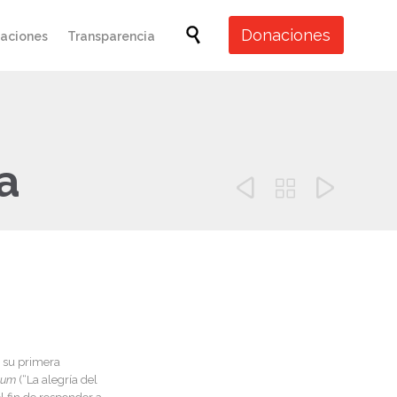
Skip

Donaciones
caciones
Transparencia
to
content
a



a su primera
ium
(“La alegría del