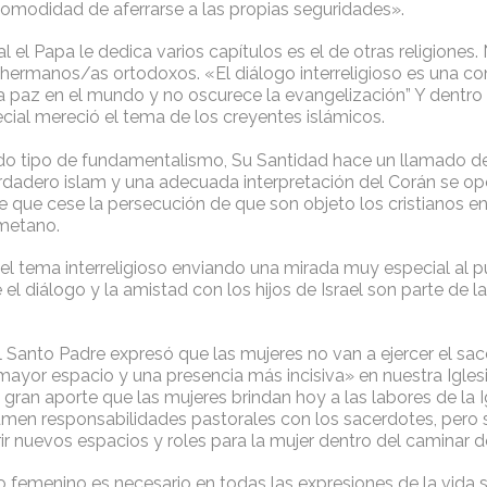
 comodidad de aferrarse a las propias seguridades».
l el Papa le dedica varios capítulos es el de otras religiones. 
 hermanos/as ortodoxos. «El diálogo interreligioso es una co
a paz en el mundo y no oscurece la evangelización” Y dentro 
cial mereció el tema de los creyentes islámicos.
 tipo de fundamentalismo, Su Santidad hace un llamado de
verdadero islam y una adecuada interpretación del Corán se o
de que cese la persecución de que son objeto los cristianos e
metano.
 el tema interreligioso enviando una mirada muy especial al p
 el diálogo y la amistad con los hijos de Israel son parte de la
l Santo Padre expresó que las mujeres no van a ejercer el sac
ayor espacio y una presencia más incisiva» en nuestra Iglesi
gran aporte que las mujeres brindan hoy a las labores de la I
men responsabilidades pastorales con los sacerdotes, pero 
ir nuevos espacios y roles para la mujer dentro del caminar de 
 femenino es necesario en todas las expresiones de la vida so