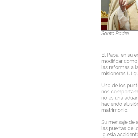
Santo Padre
El Papa, en su 
modificar como 
las reformas a l
misioneras (…) q
Uno de los punt
nos comportamos
no es una aduan
haciendo alusión
matrimonio.
Su mensaje de a
las puertas de l
Iglesia accident