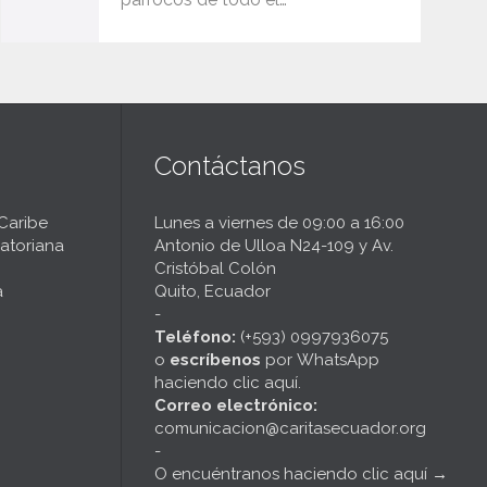
Contáctanos
 Caribe
Lunes a viernes de 09:00 a 16:00
atoriana
Antonio de Ulloa N24-109 y Av.
Cristóbal Colón
a
Quito, Ecuador
-
Teléfono:
(+593) 0997936075
o
escríbenos
por
WhatsApp
haciendo clic aquí
.
Correo electrónico:
comunicacion@caritasecuador.org
-
O encuéntranos haciendo clic aquí
→