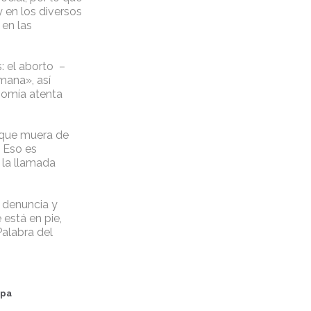
y en los diversos
 en las
: el aborto –
mana», así
nomía atenta
 que muera de
. Eso es
 la llamada
 denuncia y
está en pie,
Palabra del
apa