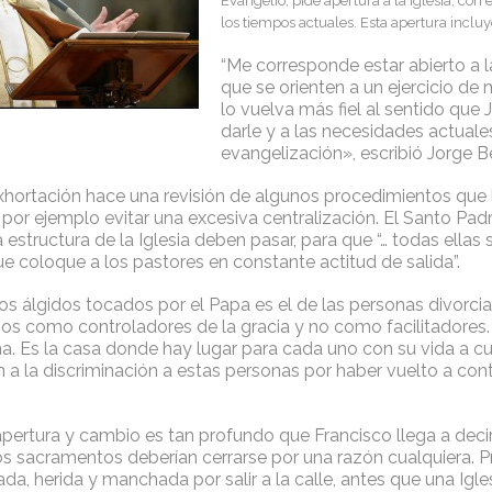
Evangelio, pide apertura a la Iglesia, con 
los tiempos actuales. Esta apertura incluy
“Me corresponde estar abierto a 
que se orienten a un ejercicio de 
lo vuelva más fiel al sentido que 
darle y a las necesidades actuale
evangelización», escribió Jorge B
exhortación hace una revisión de algunos procedimientos que 
por ejemplo evitar una excesiva centralización. El Santo Pad
a estructura de la Iglesia deben pasar, para que “… todas ella
ue coloque a los pastores en constante actitud de salida”.
os álgidos tocados por el Papa es el de las personas divorc
 como controladores de la gracia y no como facilitadores. P
a. Es la casa donde hay lugar para cada uno con su vida a cu
 a la discriminación a estas personas por haber vuelto a con
pertura y cambio es tan profundo que Francisco llega a deci
os sacramentos deberían cerrarse por una razón cualquiera. P
ada, herida y manchada por salir a la calle, antes que una Igl