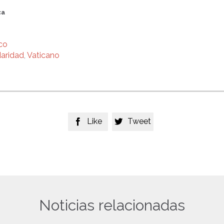
ca
co
daridad
,
Vaticano
Like
Tweet


Noticias relacionadas