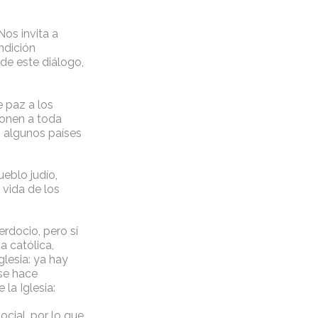
Nos invita a
ndición
de este diálogo,
 paz a los
ponen a toda
n algunos países
ueblo judío,
 vida de los
erdocio, pero sí
a católica,
glesia: ya hay
se hace
la Iglesia:
cial, por lo que