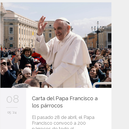
08
Carta del Papa Francisco a
los párrocos
05 '24
El pasado 28 de abril, el Papa
Francisco convocó a 200
párrocos de todo el…