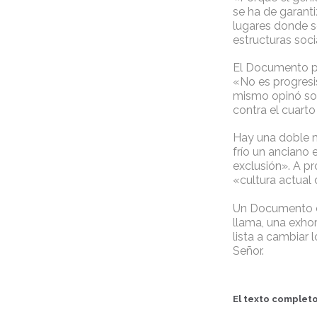
se ha de garanti
lugares donde s
estructuras soci
El Documento pa
«No es progresi
mismo opinó sob
contra el cuart
Hay una doble m
frío un anciano 
exclusión». A pr
«cultura actual 
Un Documento ca
llama, una exho
lista a cambiar
Señor.
El texto completo