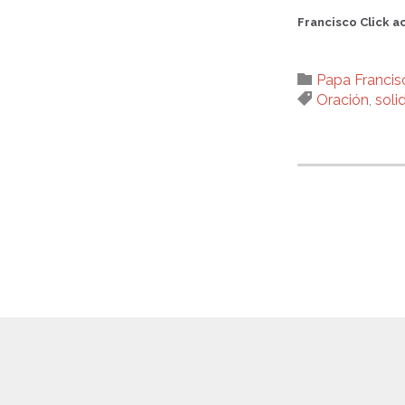
Francisco
Click a
Category

Papa Francis
Tags

Oración
,
soli