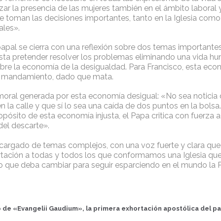
zar la presencia de las mujeres también en el ámbito laboral 
e toman las decisiones importantes, tanto en la Iglesia como
ales».
pal se cierra con una reflexión sobre dos temas importantes
sta pretender resolver los problemas eliminando una vida hu
re la economía de la desigualdad. Para Francisco, esta eco
o mandamiento, dado que mata.
oral generada por esta economía desigual: «No sea noticia
en la calle y que sí lo sea una caída de dos puntos en la bolsa
opósito de esta economía injusta, el Papa critica con fuerza a
del descarte».
rgado de temas complejos, con una voz fuerte y clara que
rtación a todas y todos los que conformamos una Iglesia que 
 lo que deba cambiar para seguir esparciendo en el mundo la 
 de «Evangelii Gaudium», la primera exhortación apostólica del p