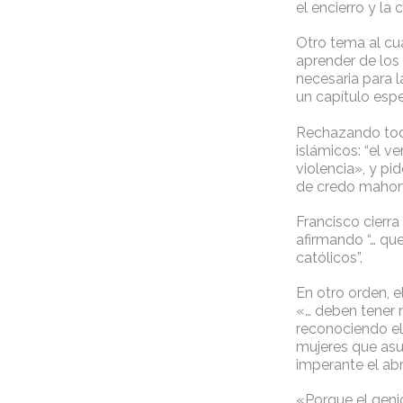
el encierro y la
Otro tema al cua
aprender de los
necesaria para l
un capítulo espe
Rechazando todo
islámicos: “el 
violencia», y pi
de credo maho
Francisco cierra
afirmando “… que
católicos”.
En otro orden, e
«… deben tener m
reconociendo el 
mujeres que asu
imperante el abr
«Porque el genio