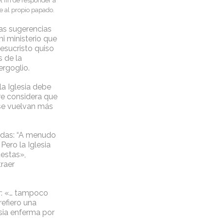
el fin de responder a
e al propio papado.
las sugerencias
mi ministerio que
Jesucristo quiso
s de la
ergoglio.
la Iglesia debe
re considera que
s se vuelvan más
iadas: “A menudo
ero la Iglesia
estas»,
traer
r: «… tampoco
refiero una
esia enferma por