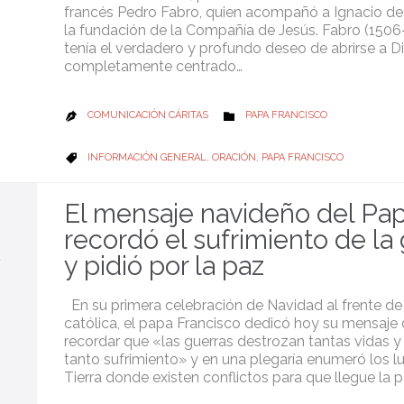
francés Pedro Fabro, quien acompañó a Ignacio de
la fundación de la Compañía de Jesús. Fabro (1506
tenía el verdadero y profundo deseo de abrirse a D
completamente centrado…
CATEGORY
COMUNICACIÓN CÁRITAS
PAPA FRANCISCO


CATEGORY
INFORMACIÓN GENERAL
,
ORACIÓN
,
PAPA FRANCISCO

El mensaje navideño del Pap
recordó el sufrimiento de la
y pidió por la paz
En su primera celebración de Navidad al frente de l
católica, el papa Francisco dedicó hoy su mensaje 
recordar que «las guerras destrozan tantas vidas 
tanto sufrimiento» y en una plegaría enumeró los l
Tierra donde existen conflictos para que llegue la p