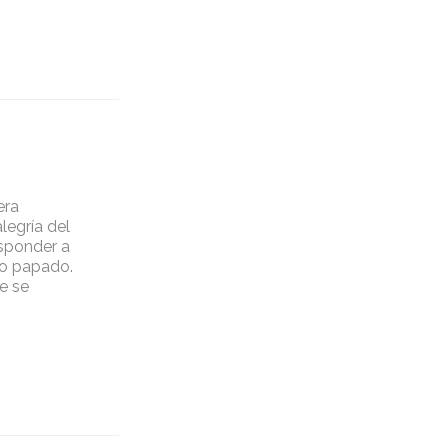
era
legría del
esponder a
io papado.
e se