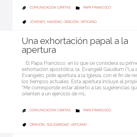
CATEGORY
COMUNICACIÓN CÁRITAS
PAPA FRANCISCO


CATEGORY
JÓVENES
,
NAVIDAD
,
ORACIÓN
,
VATICANO

Una exhortación papal a la
apertura
El Papa Francisco, en lo que se considera su prim
exhortación apostólica, la Evangelii Gaudium (“La a
Evangelio, pide apertura a la Iglesia, con el fin de r
los tiempos actuales. Esta apertura incluye al prop
“Me corresponde estar abierto a las sugerencias qu
orienten a un ejercicio de mi…
CATEGORY
COMUNICACIÓN CÁRITAS
PAPA FRANCISCO


CATEGORY
ORACIÓN
,
SOLIDARIDAD
,
VATICANO
