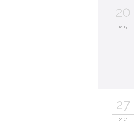
20
10 '13
27
09 '13