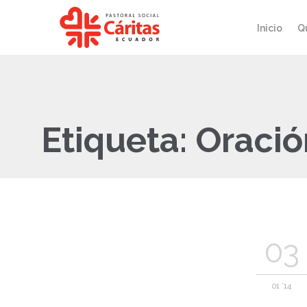
Inicio
Q
Etiqueta:
Oració
03
01 '14