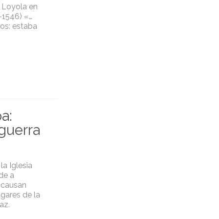
 Loyola en
-1546) «…
ios: estaba
a:
 guerra
a Iglesia
de a
y causan
ugares de la
az.