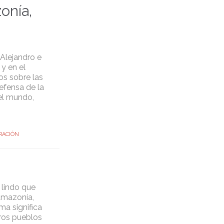
onía,
Alejandro e
 y en el
os sobre las
efensa de la
 el mundo,
RACIÓN
 lindo que
Amazonía,
ma significa
tros pueblos