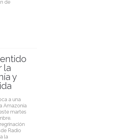
án de
sentido
 la
ía y
vida
oca a una
la Amazonía
 este martes
mbre.
regrinación
sde Radio
a la