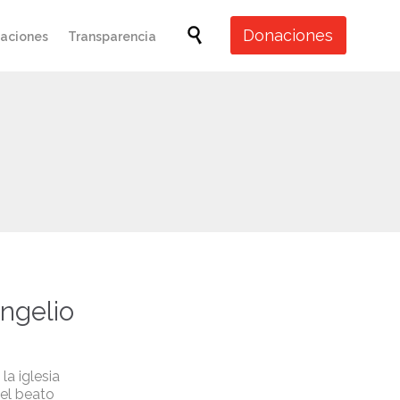
Skip

Donaciones
caciones
Transparencia
to
content
angelio
la iglesia
del beato