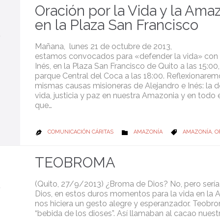
Oración por la Vida y la Amaz
en la Plaza San Francisco
Mañana, lunes 21 de octubre de 2013,
estamos convocados para «defender la vida» con 
Inés, en la Plaza San Francisco de Quito a las 15:00,
parque Central del Coca a las 18:00. Reflexionarem
mismas causas misioneras de Alejandro e Inés: la d
vida, justicia y paz en nuestra Amazonia y en todo
que…
CATEGORY
CATEGORY
COMUNICACIÓN CÁRITAS
AMAZONÍA
AMAZONÍA
,
O



TEOBROMA
(Quito, 27/9/2013) ¿Broma de Dios? No, pero sería
Dios, en estos duros momentos para la vida en la 
nos hiciera un gesto alegre y esperanzador. Teobro
“bebida de los dioses”. Así llamaban al cacao nues