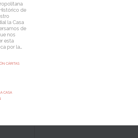
ropolitana
Histórico de
stro
ial la Casa
ersamos de
que nos
er esta
ca por la…
ÓN CÁRITAS
LA CASA
N