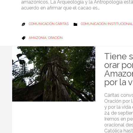
amazónicos. La Arqueología y la Antropología est
acuerdo en afirmar que el cacao es…
CATEGORY
COMUNICACIÓN CÁRITAS
COMUNICACIÓN INSTITUCIONAL


CATEGORY
AMAZONÍA
,
ORACIÓN

Tiene 
orar por
Amazon
por la 
Cáritas conv
Oración por 
y por la vida
24 de septie
Iremos en pe
oracional de
Católica hast