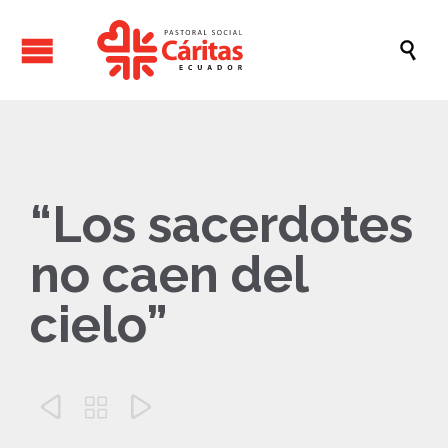

“Los sacerdotes
no caen del
cielo”


