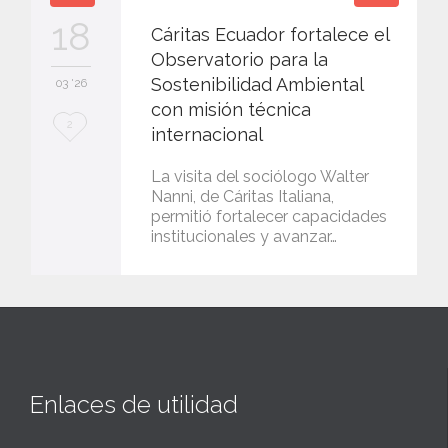
18
Cáritas Ecuador fortalece el
Observatorio para la
Sostenibilidad Ambiental
03 '26
con misión técnica
L
2
internacional
o
La visita del sociólogo Walter
v
Nanni, de Cáritas Italiana,
permitió fortalecer capacidades
e
institucionales y avanzar…
i
t
Enlaces de utilidad