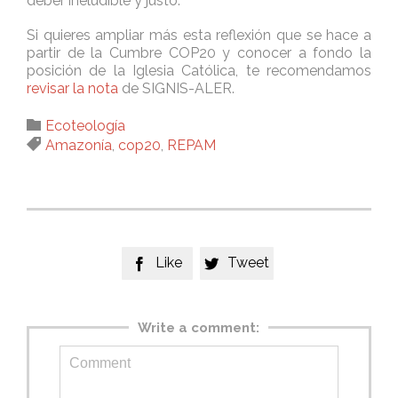
deber ineludible y justo.
Si quieres ampliar más esta reflexión que se hace a
partir de la Cumbre COP20 y conocer a fondo la
posición de la Iglesia Católica, te recomendamos
revisar la nota
de SIGNIS-ALER.
Category

Ecoteología
Tags

Amazonía
,
cop20
,
REPAM
Like
Tweet


Write a comment: