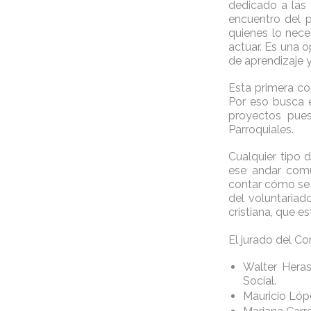
dedicado a las 
encuentro del p
quienes lo nece
actuar. Es una o
de aprendizaje 
Esta primera co
Por eso busca e
proyectos pues
Parroquiales.
Cualquier tipo 
ese andar comun
contar cómo se 
del voluntaria
cristiana, que e
El jurado del C
Walter Hera
Social.
Mauricio Lópe