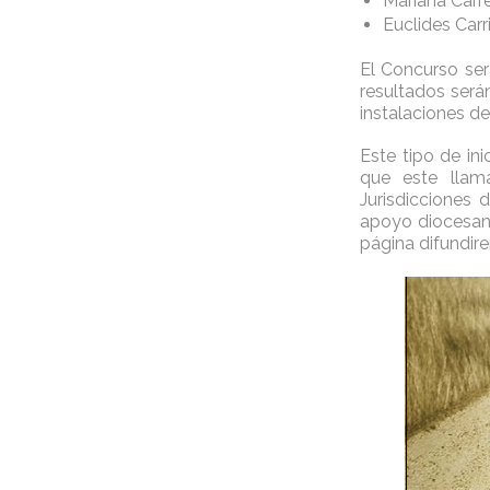
Mariana Carr
Euclides Carr
El Concurso ser
resultados serán
instalaciones de 
Este tipo de in
que este llama
Jurisdicciones 
apoyo diocesano 
página difundire