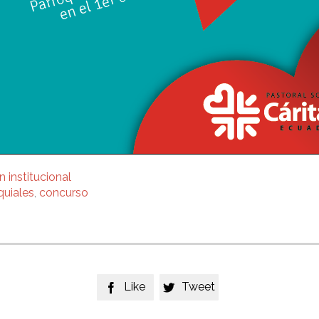
 institucional
quiales
,
concurso
Like
Tweet

