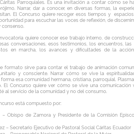
Cáritas Parroquiales. Es una invitación a contar cómo se ha 
rójimo. Narrar, dar a conocer, en diversas formas, la experie
sitan. El Concurso quiere recoger esos tiempos y espacios 
portunidad para escuchar las voces de reflexión, de discerni
y consenso.
nvocatoria quiere conocer ese trabajo interno, de construc
sas conversaciones, esos testimonios, los encuentros, las
tos en marcha, los avances y dificultades de la acción
de formato sirve para contar el trabajo de animación comunit
itario y consciente. Narrar cómo se vive la espiritualida
forma esa comunidad hermana, cristiana, parroquial. Plasmar
do. El Concurso quiere ver cómo se vive una comunicación
sté al servicio de la comunidad y no del consumo.
oncurso está compuesto por:
s – Obispo de Zamora y Presidente de la Comisión Episco
z – Secretario Ejecutivo de Pastoral Social Cáritas Ecuador