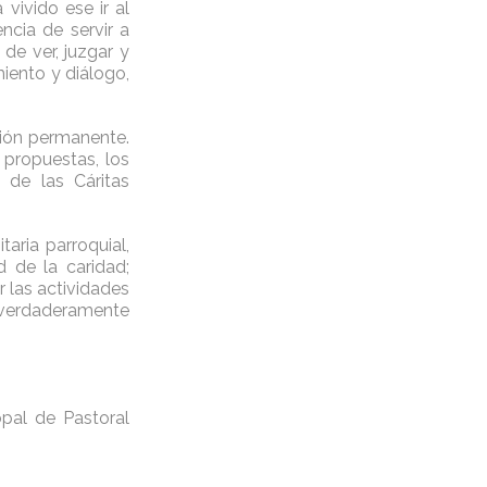
vivido ese ir al
ncia de servir a
de ver, juzgar y
miento y diálogo,
ción permanente.
 propuestas, los
 de las Cáritas
aria parroquial,
d de la caridad;
 las actividades
 verdaderamente
pal de Pastoral