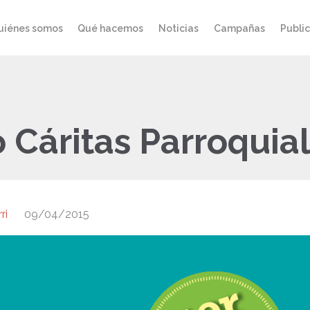
uiénes somos
Qué hacemos
Noticias
Campañas
Publi
 Cáritas Parroquia
ri
09/04/2015