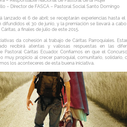
era – Responsable Nacional de Pastoral de la Mujer
illo – Director de FASCA – Pastoral Social Santo Domingo
á lanzado el 6 de abril; se receptarán experiencias hasta el 
 difundidos el 30 de junio, y la premiación se llevará a cabo
Cáritas, a finales de julio de este 2015.
iciativas da cohesión al trabajo de Cáritas Parroquiales. Es
do recibirá atentas y valiosas respuestas en las dif
de Pastoral Cáritas Ecuador. Confiamos en que el Concurso
muy propicio al crecer parroquial, comunitario, solidario, c
mos los aconteceres de esta buena iniciativa.