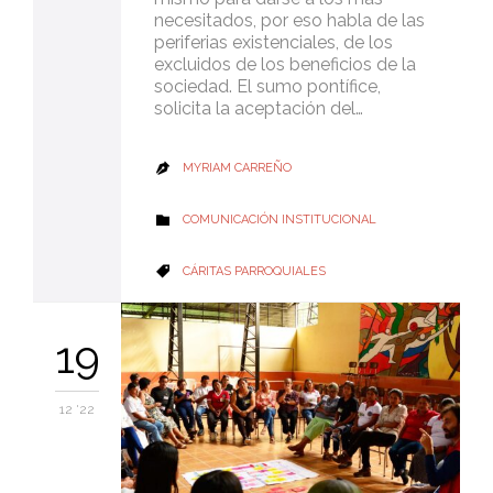
necesitados, por eso habla de las
periferias existenciales, de los
excluidos de los beneficios de la
sociedad. El sumo pontífice,
solicita la aceptación del…
MYRIAM CARREÑO

CATEGORY
COMUNICACIÓN INSTITUCIONAL

CATEGORY
CÁRITAS PARROQUIALES

19
12 '22