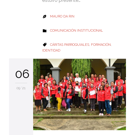
estuvo presente…
MAURO DA RIN

CATEGORY
COMUNICACIÓN INSTITUCIONAL

CATEGORY
CÁRITAS PARROQUIALES
,
FORMACIÓN
,

IDENTIDAD
06
09 '21