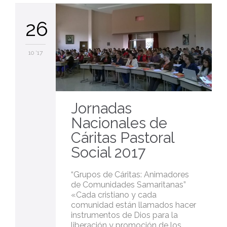
26
10 '17
Jornadas
Nacionales de
Cáritas Pastoral
Social 2017
“Grupos de Cáritas: Animadores
de Comunidades Samaritanas”
«Cada cristiano y cada
comunidad están llamados hacer
instrumentos de Dios para la
liberación y promoción de los