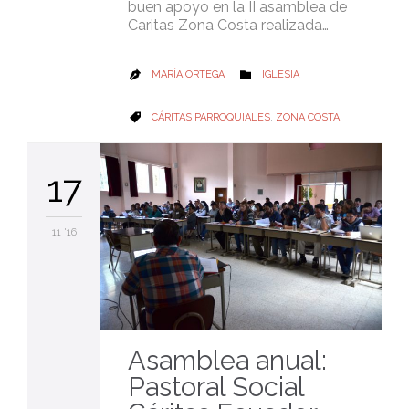
buen apoyo en la II asamblea de
Caritas Zona Costa realizada…
CATEGORY
MARÍA ORTEGA
IGLESIA


CATEGORY
CÁRITAS PARROQUIALES
,
ZONA COSTA

17
11 '16
Asamblea anual:
Pastoral Social