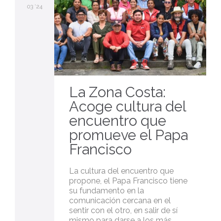
03 '24
La Zona Costa:
Acoge cultura del
encuentro que
promueve el Papa
Francisco
La cultura del encuentro que
propone, el Papa Francisco tiene
su fundamento en la
comunicación cercana en el
sentir con el otro, en salir de sí
mismo para darse a los más