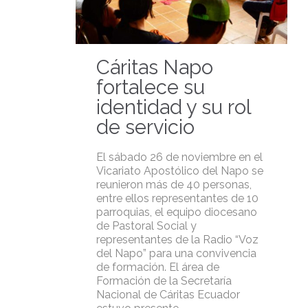
Cáritas Napo
fortalece su
identidad y su rol
de servicio
El sábado 26 de noviembre en el
Vicariato Apostólico del Napo se
reunieron más de 40 personas,
entre ellos representantes de 10
parroquias, el equipo diocesano
de Pastoral Social y
representantes de la Radio “Voz
del Napo” para una convivencia
de formación. El área de
Formación de la Secretaría
Nacional de Cáritas Ecuador